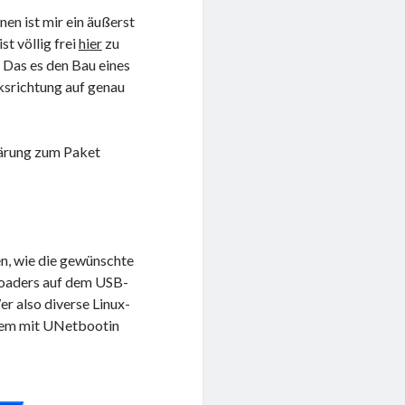
en ist mir ein äußerst
st völlig frei
hier
zu
 Das es den Bau eines
ksrichtung auf genau
lärung zum Paket
n, wie die gewünschte
tloaders auf dem USB-
er also diverse Linux-
quem mit UNetbootin