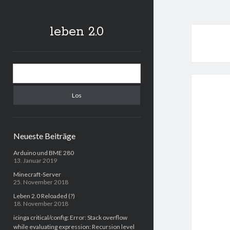
leben 2.0
Sidebar
Suchen
Neueste Beiträge
Arduino und BME 280
13. Januar 2019
Minecraft-Server
25. November 2018
Leben 2.0 Reloaded (?)
18. November 2018
icinga critical/config: Error: Stack overflow
while evaluating expression: Recursion level