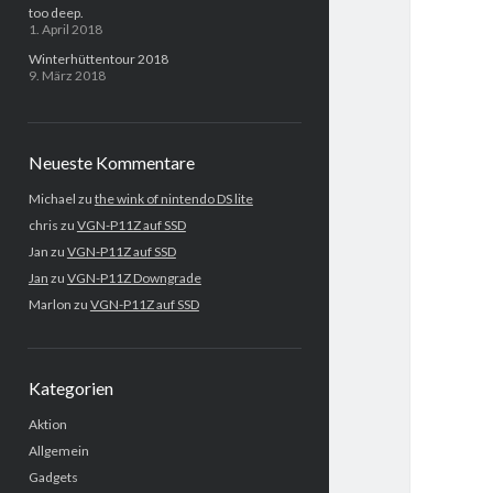
too deep.
1. April 2018
Winterhüttentour 2018
9. März 2018
Neueste Kommentare
Michael
zu
the wink of nintendo DS lite
chris
zu
VGN-P11Z auf SSD
Jan
zu
VGN-P11Z auf SSD
Jan
zu
VGN-P11Z Downgrade
Marlon
zu
VGN-P11Z auf SSD
Kategorien
Aktion
Allgemein
Gadgets