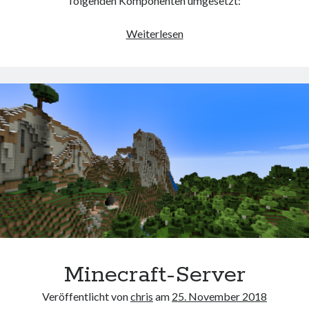
folgenden Komponenten umgesetzt:
Web 2.0
Arduino
Weiterlesen
Youtube
und
BME
280
Seiten
Running
Impressum / Datenschutz
RSS Feed
Arduino und BME 280
Minecraft-Server
Veröffentlicht von
chris
am
25. November 2018