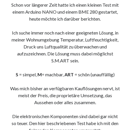
9. März 2018
Schon vor längerer Zeit hatte ich einen kleinen Test mit
einem Arduino NANO und einem BME 280 gestartet,
heute möchte ich darüber berichten.
Neueste Kommentare
Ich suche immer noch nach einer geeigneten Lösung, in
Michael
zu
the wink of nintendo DS lite
meiner Wohnumgebung Temperatur, Luftfeuchtigkeit,
chris
zu
VGN-P11Z auf SSD
Druck uns Luftqualität zu überwachen und
Jan
zu
VGN-P11Z auf SSD
aufzuzeichnen. Die Lösung muss dabei möglichst
Jan
zu
VGN-P11Z Downgrade
S.M.ART sein.
Marlon
zu
VGN-P11Z auf SSD
S
= simpel,
M
= machbar,
ART
= schön (unauffällig)
Kategorien
Was mich bisher an verfügbaren Kauflösungen nervt, ist
meist der Preis, die proprietäre Umsetzung, das
Aktion
Aussehen oder alles zusammen.
Allgemein
Gadgets
Die elektronischen Komponenten sind dabei gar nicht
Mikrocontroller
so teuer. Den hier beschriebenen Test habe ich mit den
Nützliches
Raspberry