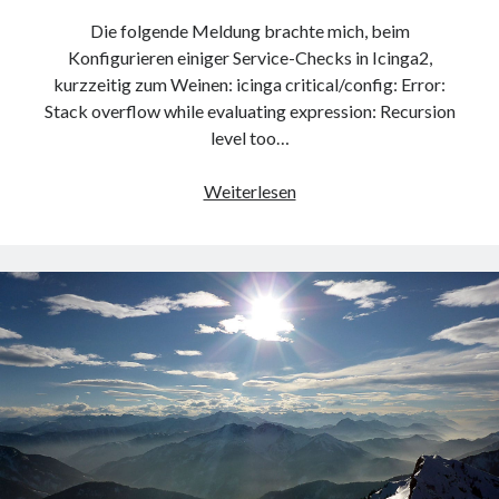
Die folgende Meldung brachte mich, beim
Konfigurieren einiger Service-Checks in Icinga2,
kurzzeitig zum Weinen: icinga critical/config: Error:
Stack overflow while evaluating expression: Recursion
level too…
icinga
Weiterlesen
critical/config:
Error:
Stack
overflow
while
evaluating
expression:
Recursion
level
too
deep.