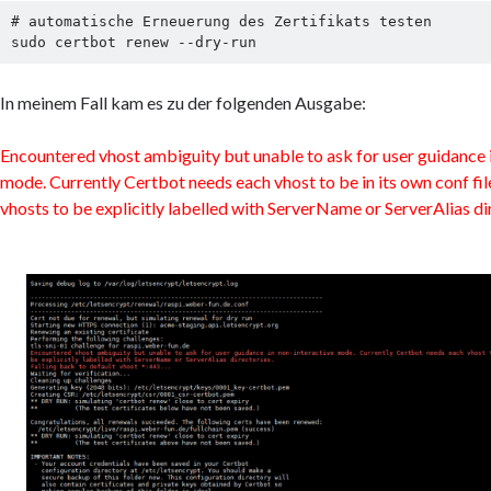
# automatische Erneuerung des Zertifikats testen

sudo certbot renew --dry-run
In meinem Fall kam es zu der folgenden Ausgabe:
Encountered vhost ambiguity but unable to ask for user guidance 
mode. Currently Certbot needs each vhost to be in its own conf fi
vhosts to be explicitly labelled with ServerName or ServerAlias di