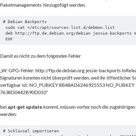
Paketmanagements hinzugefügt werden.
# Debian Backports

 sudo cat </etc/apt/sources.list.d/debmon.list

 deb http://ftp.de.debian.org/debian jessie-backports main

 EOF
Damit es nicht zu dem folgenden Fehler
„W: GPG-Fehler: http://ftp.de.debian.org jessie-backports InRele
Signaturen konnten nicht überprüft werden, weil ihr öffentlicher Sc
verfügbar ist: NO_PUBKEY 8B48AD6246925553 NO_PUBKEY
7638D0442B90D010“
bei
apt-get update
kommt, müssen vorher noch die zugehörigen S
werden:
# Schlüssel importieren
