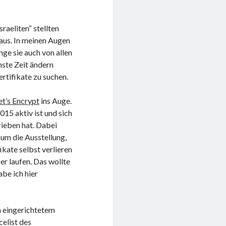
raeliten“ stellten
 aus. In meinen Augen
nge sie auch von allen
hste Zeit ändern
rtifikate zu suchen.
et’s Encrypt
ins Auge.
015 aktiv ist und sich
rieben hat. Dabei
um die Ausstellung,
kate selbst verlieren
r laufen. Das wollte
be ich hier
 eingerichtetem
elist des