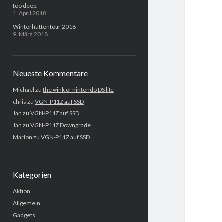
too deep.
1. April 2018
Winterhüttentour 2018
9. März 2018
Neueste Kommentare
Michael
zu
the wink of nintendo DS lite
chris
zu
VGN-P11Z auf SSD
Jan
zu
VGN-P11Z auf SSD
Jan
zu
VGN-P11Z Downgrade
Marlon
zu
VGN-P11Z auf SSD
Kategorien
Aktion
Allgemein
Gadgets