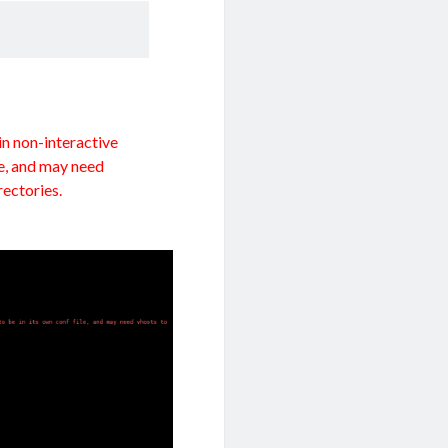
in non-interactive
le, and may need
rectories.