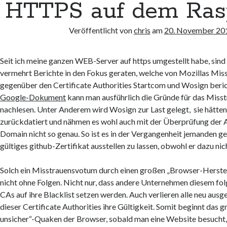
HTTPS auf dem Ras
Veröffentlicht von
chris
am
20. November 20
Seit ich meine ganzen WEB-Server auf https umgestellt habe, sind m
vermehrt Berichte in den Fokus geraten, welche von Mozillas Mis
gegenüber den Certificate Authorities Startcom und Wosign beric
Google-Dokument
kann man ausführlich die Gründe für das Mis
nachlesen. Unter Anderem wird Wosign zur Last gelegt, sie hätte
zurückdatiert und nähmen es wohl auch mit der Überprüfung der A
Domain nicht so genau. So ist es in der Vergangenheit jemanden gel
gültiges github-Zertifikat ausstellen zu lassen, obwohl er dazu nic
Solch ein Misstrauensvotum durch einen großen „Browser-Herstell
nicht ohne Folgen. Nicht nur, dass andere Unternehmen diesem fol
CAs auf ihre Blacklist setzen werden. Auch verlieren alle neu ausge
dieser Certificate Authorities ihre Gültigkeit. Somit beginnt das g
unsicher“-Quaken der Browser, sobald man eine Website besucht, 