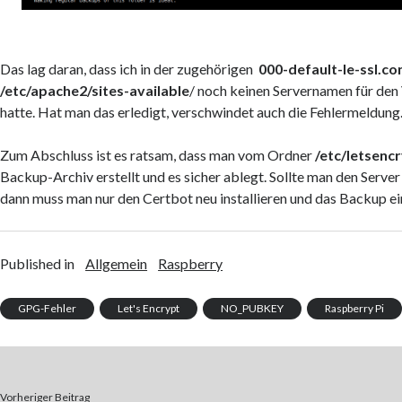
Das lag daran, dass ich in der zugehörigen
000-default-le-ssl.co
/etc/apache2/sites-available
/ noch keinen Servernamen für de
hatte. Hat man das erledigt, verschwindet auch die Fehlermeldung
Zum Abschluss ist es ratsam, dass man vom Ordner
/etc/letsenc
Backup-Archiv erstellt und es sicher ablegt. Sollte man den Server 
dann muss man nur den Certbot neu installieren und das Backup ei
Published in
Allgemein
Raspberry
GPG-Fehler
Let's Encrypt
NO_PUBKEY
Raspberry Pi
Vorheriger Beitrag