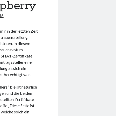
pberry
16
ir in der letzten Zeit
strauensstellung
hteten. In diesem
strauensvotum
n SHA1-Zertifikate
ntragssteller einer
ungen, sich ein
ht berechtigt war.
ers“ bleibt natürlich
gen und die beiden
stellten Zertifikate
roße „Diese Seite ist
welche solch ein