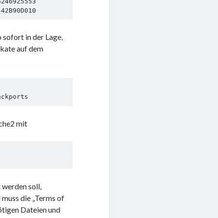
246925553

 sofort in der Lage,
ikate auf dem
ackports
ache2 mit
 werden soll,
 muss die „Terms of
nötigen Dateien und