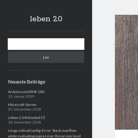
leben 2.0
Sidebar
Suchen
Neueste Beiträge
Arduino und BME 280
13. Januar 2019
Minecraft-Server
25. November 2018
Leben 2.0 Reloaded (?)
18. November 2018
icinga critical/config: Error: Stack overflow
while evaluating expression: Recursion level