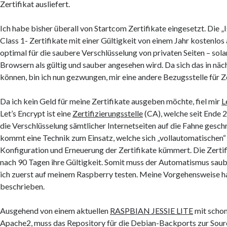
Zertifikat ausliefert.
Ich habe bisher überall von Startcom Zertifikate eingesetzt. Die „Is
Class 1- Zertifikate mit einer Gültigkeit von einem Jahr kostenlos
optimal für die saubere Verschlüsselung von privaten Seiten – sola
Browsern als gültig und sauber angesehen wird. Da sich das in näc
können, bin ich nun gezwungen, mir eine andere Bezugsstelle für Ze
Da ich kein Geld für meine Zertifikate ausgeben möchte, fiel mir
L
Let’s Encrypt ist eine
Zertifizierungsstelle
(CA), welche seit Ende 2
die Verschlüsselung sämtlicher Internetseiten auf die Fahne gesch
kommt eine Technik zum Einsatz, welche sich „vollautomatischen“ 
Konfiguration und Erneuerung der Zertifikate kümmert. Die Zertifi
nach 90 Tagen ihre Gültigkeit. Somit muss der Automatismus saube
ich zuerst auf meinem Raspberry testen. Meine Vorgehensweise ha
beschrieben.
Ausgehend von einem aktuellen
RASPBIAN JESSIE LITE
mit schon
Apache2, muss das Repository für die Debian-Backports zur Sourc