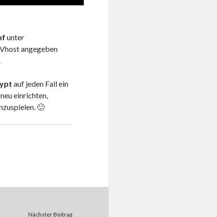
nf
unter
n Vhost angegeben
.
rypt
auf jeden Fall ein
neu einrichten,
nzuspielen. 🙂
Nächster Beitrag