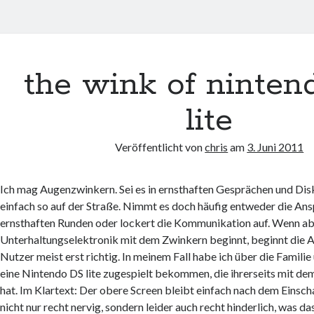
the wink of ninte
lite
Veröffentlicht von
chris
am
3. Juni 2011
Ich mag Augenzwinkern. Sei es in ernsthaften Gesprächen und Dis
einfach so auf der Straße. Nimmt es doch häufig entweder die An
ernsthaften Runden oder lockert die Kommunikation auf. Wenn a
Unterhaltungselektronik mit dem Zwinkern beginnt, beginnt die
Nutzer meist erst richtig. In meinem Fall habe ich über die Famil
eine Nintendo DS lite zugespielt bekommen, die ihrerseits mit 
hat. Im Klartext: Der obere Screen bleibt einfach nach dem Einscha
nicht nur recht nervig, sondern leider auch recht hinderlich, was das