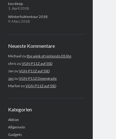
too deep.
1. April 2018
Winterhüttentour 2018
9. März 2018
Neueste Kommentare
Michael
zu
the wink of nintendo DS lite
chris
zu
VGN-P11Z auf SSD
Jan
zu
VGN-P11Z auf SSD
Jan
zu
VGN-P11Z Downgrade
Marlon
zu
VGN-P11Z auf SSD
Kategorien
Aktion
Allgemein
Gadgets