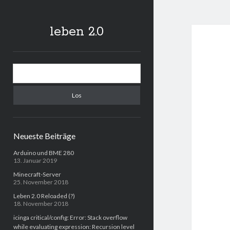
leben 2.0
Sidebar
Suchen
Neueste Beiträge
Arduino und BME 280
13. Januar 2019
Minecraft-Server
25. November 2018
Leben 2.0 Reloaded (?)
18. November 2018
icinga critical/config: Error: Stack overflow
while evaluating expression: Recursion level