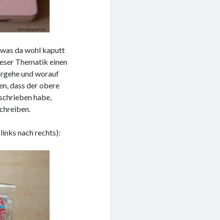
 was da wohl kaputt
dieser Thematik einen
vorgehe und worauf
en, dass der obere
schrieben habe,
schreiben.
links nach rechts):