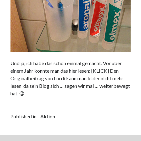
Web 2.0
Youtube
Seiten
Running
Impressum / Datenschutz
Und ja, ich habe das schon einmal gemacht. Vor über
einem Jahr konnte man das hier lesen: [
KLICK
] Den
Originalbeitrag von Lordi kann man leider nicht mehr
RSS Feed
lesen, da sein Blog sich … sagen wir mal … weiterbewegt
Arduino und BME 280
hat. 😉
Published in
Aktion