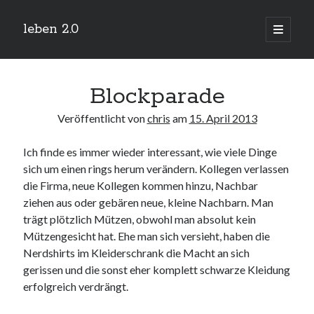
leben 2.0
Hauptm
öffnen
Sidebar
Suchen
Blockparade
Veröffentlicht von
chris
am
15. April 2013
Ich finde es immer wieder interessant, wie viele Dinge
Neueste Beiträge
sich um einen rings herum verändern. Kollegen verlassen
Arduino und BME 280
die Firma, neue Kollegen kommen hinzu, Nachbar
13. Januar 2019
ziehen aus oder gebären neue, kleine Nachbarn. Man
Minecraft-Server
trägt plötzlich Mützen, obwohl man absolut kein
25. November 2018
Mützengesicht hat. Ehe man sich versieht, haben die
Leben 2.0 Reloaded (?)
18. November 2018
Nerdshirts im Kleiderschrank die Macht an sich
gerissen und die sonst eher komplett schwarze Kleidung
icinga critical/config: Error: Stack overflow while evaluating expression:
Recursion level too deep.
erfolgreich verdrängt.
1. April 2018
Winterhüttentour 2018