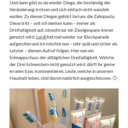
Und dann gibt es da wieder Dinge, die beständig der
9. März 2018
Veränderung trotzen und sich einfach nicht wandeln
wollen. Zu diesen Dingen gehört bei uns die Zahnpasta.
Diese tritt – seit ich denken kann – immer als
Neueste Kommentare
Dreifaltigkeit auf, obwohl nur ein Zweigespann immer
Michael
zu
the wink of nintendo DS lite
genutzt wird.
Lordi
hat mal wieder zur Blockparade
chris
zu
VGN-P11Z auf SSD
aufgerufen und ich möchte nun – sehr spät und sicher als
Jan
zu
VGN-P11Z auf SSD
Letzter – diesem Aufruf folgen. Hier nun ein
Jan
zu
VGN-P11Z Downgrade
Schnappschuss der alltäglichen Dreifaltigkeit. Welche
Marlon
zu
VGN-P11Z auf SSD
der Drei Schwestern nicht genutzt wird, dürft ihr gerne
erraten bzw. kommentieren. Leute, welche in unserem
Haushalt leben, sind davon natürlich ausgeschlossen. 🙂
Kategorien
Aktion
Allgemein
Gadgets
Mikrocontroller
Nützliches
Raspberry