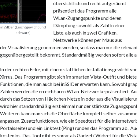
übersichtlich und recht aufgeräumt
präsentiert das Programm alle
WLan-Zugangspunkte und deren
Dämpfung sowohl als Zahl in einer
inSSIDer (Leichtgewicht und
Liste, als auch in zwei Grafiken.
schwarz)
Netzwerke können per Maus aus
der Visualisierung genommen werden, so dass man nur die releva
gegenübergestellt bekommt. Standardmäßig werden sofort alle a
In der rechten Ecke, mit einem stattlichen Installationsgewicht v
Xirrus. Das Programm gibt sich im smarten Vista-Outfit und bietet
Funktionen, die man auch bei inSSIDer erwarten kann. Sowohl graph
Zahlen werden die erreichbaren WLan-Netzwerke präsentiert. Au
durch das Setzen von Häckchen Netze in oder aus die Visualisier
wird hier standardmäßig erst einmal nur der stärkste Zugangspun
Weiteren kann man sich die Oberfläche komplett selber zusamme
anpassen. Zusatzfunktionen, wie ein Speedtest für die Internetver
Portalsseite) und ein Linktest (Ping) runden das Programm ab. A
kostenlos. Das Tool gibt es sogar als Gadget/ Widget für die Vist