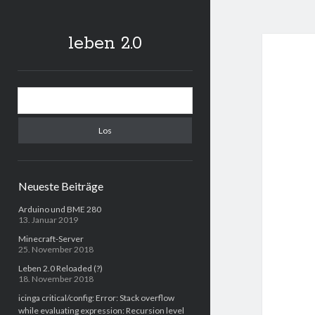
leben 2.0
Sidebar
Suchen
Neueste Beiträge
Arduino und BME 280
13. Januar 2019
Minecraft-Server
25. November 2018
Leben 2.0 Reloaded (?)
18. November 2018
icinga critical/config: Error: Stack overflow
while evaluating expression: Recursion level