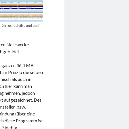
Xirrus (behäbig und bunt)
nten Netzwerke
bgebildet.
on ganzen 36,4 MB
 im Prinzip die selben
isch als auch in
ch hier kann man
ung nehmen, jedoch
kt aufgezeichnet. Des
nstellen bzw.
bindung (über eine
uch diese Programm ist
a-Sidebar.