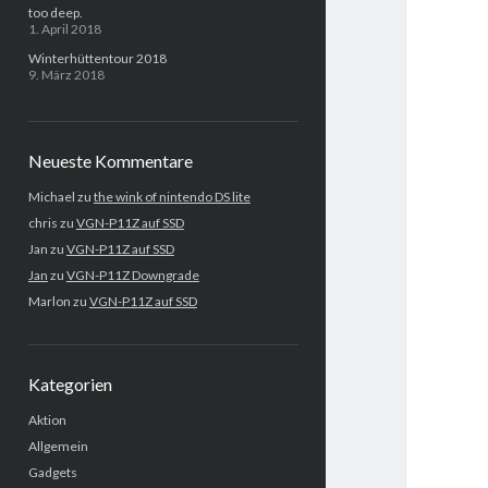
too deep.
1. April 2018
Winterhüttentour 2018
9. März 2018
Neueste Kommentare
Michael
zu
the wink of nintendo DS lite
chris
zu
VGN-P11Z auf SSD
Jan
zu
VGN-P11Z auf SSD
Jan
zu
VGN-P11Z Downgrade
Marlon
zu
VGN-P11Z auf SSD
Kategorien
Aktion
Allgemein
Gadgets