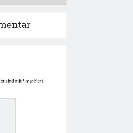
mentar
der sind mit
*
markiert