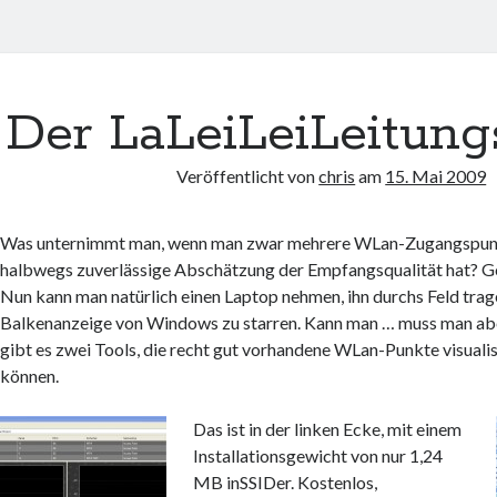
Der LaLeiLeiLeitung
Veröffentlicht von
chris
am
15. Mai 2009
Was unternimmt man, wenn man zwar mehrere WLan-Zugangspunk
halbwegs zuverlässige Abschätzung der Empfangsqualität hat? G
Nun kann man natürlich einen Laptop nehmen, ihn durchs Feld trage
Balkenanzeige von Windows zu starren. Kann man … muss man aber
gibt es zwei Tools, die recht gut vorhandene WLan-Punkte visual
können.
Das ist in der linken Ecke, mit einem
Installationsgewicht von nur 1,24
MB inSSIDer. Kostenlos,