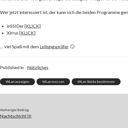
Wer jetzt interessiert ist, der kann sich die beiden Programme ger
inSSIDer [
KLICK
]
Xirrus [
KLICK
]
… viel Spaß mit dem
Leitungsprüfer
. 🙂
Published in
Nützliches
WLan anzeigen
WLan messen
WLan Stärke bestimmen
Vorheriger Beitrag
Nachtschicht III