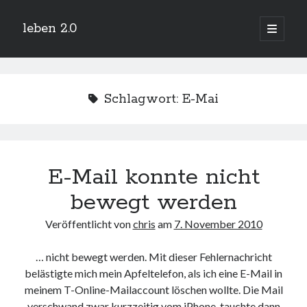
leben 2.0
Hauptm
öffnen
Sidebar
Suchen
Schlagwort:
E-Mai
Neueste Beiträge
E-Mail konnte nicht
Arduino und BME 280
13. Januar 2019
bewegt werden
Minecraft-Server
25. November 2018
Veröffentlicht von
chris
am
7. November 2010
Leben 2.0 Reloaded (?)
18. November 2018
… nicht bewegt werden. Mit dieser Fehlernachricht
icinga critical/config: Error: Stack overflow while evaluating expression:
belästigte mich mein Apfeltelefon, als ich eine E-Mail in
Recursion level too deep.
1. April 2018
meinem T-Online-Mailaccount löschen wollte. Die Mail
Winterhüttentour 2018
verschwand zwar kurzzeitig vom iPhone, tauchte dann