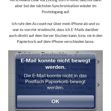
9. März 2018
aber bei der nächsten Synchronisation wieder im
Posteingang auf.
Neueste Kommentare
Ich rufe den Account nur über mein iPhone ab und so
war es von mir erwünscht, dass ich E-Mails darüber
Michael
zu
the wink of nintendo DS lite
auch direkt auf dem Server löschen kann, bzw. sie in den
chris
zu
VGN-P11Z auf SSD
Papierkorb auf dem iPhone verschieden lasse.
Jan
zu
VGN-P11Z auf SSD
Jan
zu
VGN-P11Z Downgrade
Marlon
zu
VGN-P11Z auf SSD
Kategorien
Aktion
Allgemein
Gadgets
Mikrocontroller
Nützliches
Raspberry