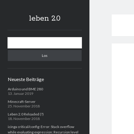
leben 2.0
Sidebar
Suchen
Neueste Beiträge
Arduino und BME 280
13. Januar 2019
Minecraft-Server
25. November 2018
Leben 2.0 Reloaded (?)
18. November 2018
icinga critical/config: Error: Stack overflow
while evaluating expression: Recursion level