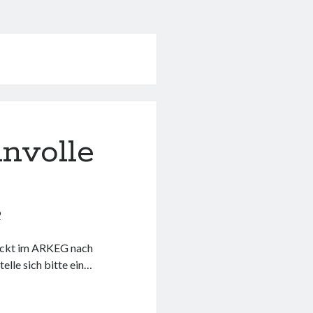
nnvolle
9
ackt im ARKEG nach
elle sich bitte ein…