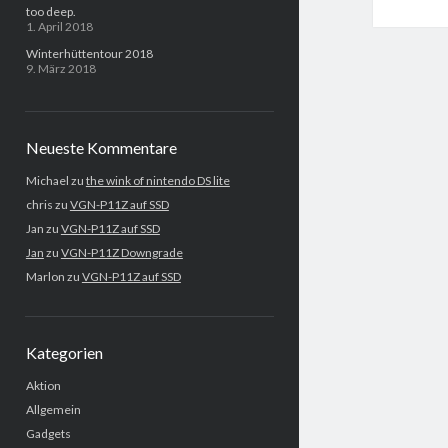
too deep.
1. April 2018
Winterhüttentour 2018
9. März 2018
Neueste Kommentare
Michael
zu
the wink of nintendo DS lite
chris
zu
VGN-P11Z auf SSD
Jan
zu
VGN-P11Z auf SSD
Jan
zu
VGN-P11Z Downgrade
Marlon
zu
VGN-P11Z auf SSD
Kategorien
Aktion
Allgemein
Gadgets