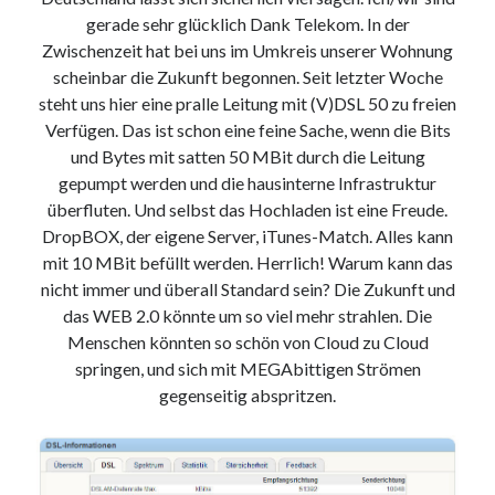
9. März 2018
gerade sehr glücklich Dank Telekom. In der
Zwischenzeit hat bei uns im Umkreis unserer Wohnung
scheinbar die Zukunft begonnen. Seit letzter Woche
Neueste Kommentare
steht uns hier eine pralle Leitung mit (V)DSL 50 zu freien
Verfügen. Das ist schon eine feine Sache, wenn die Bits
Michael
zu
the wink of nintendo DS lite
und Bytes mit satten 50 MBit durch die Leitung
chris
zu
VGN-P11Z auf SSD
gepumpt werden und die hausinterne Infrastruktur
Jan
zu
VGN-P11Z auf SSD
überfluten. Und selbst das Hochladen ist eine Freude.
Jan
zu
VGN-P11Z Downgrade
DropBOX, der eigene Server, iTunes-Match. Alles kann
Marlon
zu
VGN-P11Z auf SSD
mit 10 MBit befüllt werden. Herrlich! Warum kann das
nicht immer und überall Standard sein? Die Zukunft und
das WEB 2.0 könnte um so viel mehr strahlen. Die
Kategorien
Menschen könnten so schön von Cloud zu Cloud
Aktion
springen, und sich mit MEGAbittigen Strömen
Allgemein
gegenseitig abspritzen.
Gadgets
Mikrocontroller
Nützliches
Raspberry