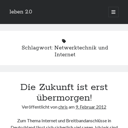
leben 2.0
Hauptm
öffnen
Sidebar
Suchen
Schlagwort:
Netwerktechnik und
Internet
Neueste Beiträge
Arduino und BME 280
13. Januar 2019
Die Zukunft ist erst
Minecraft-Server
25. November 2018
übermorgen!
Leben 2.0 Reloaded (?)
18. November 2018
Veröffentlicht von
chris
am
9. Februar 2012
icinga critical/config: Error: Stack overflow while evaluating expression:
Recursion level too deep.
1. April 2018
Zum Thema Internet und Breitbandanschlüsse in
Deutschland lässt sich sicherlich viel sagen. Ich/wir sind
Winterhüttentour 2018