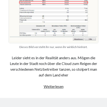
Web 2.0
Youtube
Seiten
Running
Impressum / Datenschutz
Dieses Bild versteht ihr nur, wenn ihr wirklich hinhört.
Leider sieht es in der Realität anders aus. Mögen die
RSS Feed
Leute in der Stadt noch über die Cloud zum Reigen der
verschiedenen Netzbetreiber tanzen, so stolpert man
Arduino und BME 280
auf dem Land eher
Die
Weiterlesen
Zukunft
ist
erst