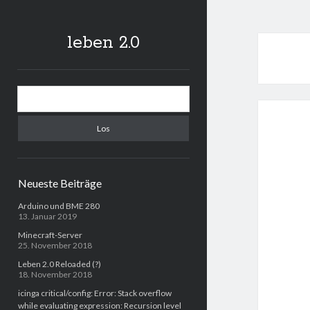
leben 2.0
Sidebar
Suchen
Neueste Beiträge
Arduino und BME 280
13. Januar 2019
Minecraft-Server
25. November 2018
Leben 2.0 Reloaded (?)
18. November 2018
icinga critical/config: Error: Stack overflow
while evaluating expression: Recursion level