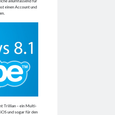
elche allumfassend für
nst einen Account und
en.
 Trillian – ein Multi-
 iOS und sogar für den