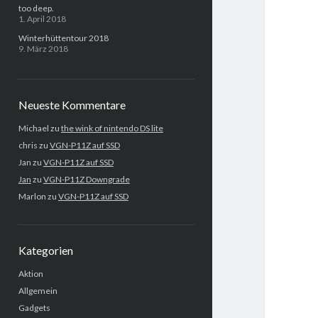
too deep.
1. April 2018
Winterhüttentour 2018
9. März 2018
Neueste Kommentare
Michael
zu
the wink of nintendo DS lite
chris
zu
VGN-P11Z auf SSD
Jan
zu
VGN-P11Z auf SSD
Jan
zu
VGN-P11Z Downgrade
Marlon
zu
VGN-P11Z auf SSD
Kategorien
Aktion
Allgemein
Gadgets