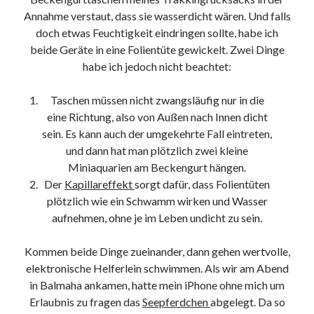
9. März 2018
Annahme verstaut, dass sie wasserdicht wären. Und falls
doch etwas Feuchtigkeit eindringen sollte, habe ich
beide Geräte in eine Folientüte gewickelt. Zwei Dinge
Neueste Kommentare
habe ich jedoch nicht beachtet:
Michael
zu
the wink of nintendo DS lite
Taschen müssen nicht zwangsläufig nur in die
chris
zu
VGN-P11Z auf SSD
eine Richtung, also von Außen nach Innen dicht
Jan
zu
VGN-P11Z auf SSD
sein. Es kann auch der umgekehrte Fall eintreten,
Jan
zu
VGN-P11Z Downgrade
und dann hat man plötzlich zwei kleine
Marlon
zu
VGN-P11Z auf SSD
Miniaquarien am Beckengurt hängen.
Der
Kapillareffekt
sorgt dafür, dass Folientüten
plötzlich wie ein Schwamm wirken und Wasser
Kategorien
aufnehmen, ohne je im Leben undicht zu sein.
Aktion
Allgemein
Kommen beide Dinge zueinander, dann gehen wertvolle,
Gadgets
elektronische Helferlein schwimmen. Als wir am Abend
Mikrocontroller
in Balmaha ankamen, hatte mein iPhone ohne mich um
Nützliches
Erlaubnis zu fragen das
Seepferdchen
abgelegt. Da so
Raspberry