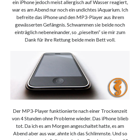
ein iPhone jedoch meist allergisch auf Wasser reagiert,
Web 2.0
war es am Abend nur noch ein undichtes iAquarium. Ich
Youtube
befreite das iPhone und den MP3-Player aus ihrem
gewässerten Gefängnis. Schwammen sie beide noch
einträglich nebeneinander, so „pieselten“ sie mir zum
Seiten
Dank für ihre Rettung beide mein Bett voll.
Running
Impressum / Datenschutz
RSS Feed
Arduino und BME 280
Der MP3-Player funktionierte nach einer Trockenzeit
von 4 Stunden ohne Probleme wieder. Das iPhone blieb
tot. Da ich es am Morgen angeschaltet hatte, es am
Abend aber aus war, ahnte ich das Schlimmste. Und so