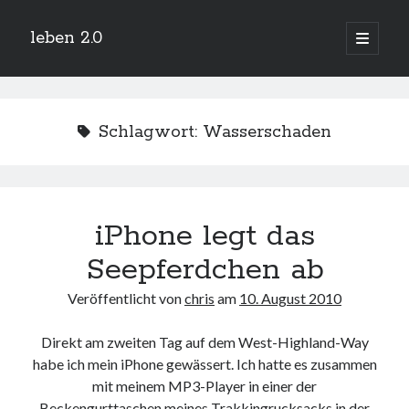
leben 2.0
Hauptm
öffnen
Sidebar
Suchen
Schlagwort:
Wasserschaden
Neueste Beiträge
iPhone legt das
Arduino und BME 280
13. Januar 2019
Seepferdchen ab
Minecraft-Server
25. November 2018
Veröffentlicht von
chris
am
10. August 2010
Leben 2.0 Reloaded (?)
18. November 2018
Direkt am zweiten Tag auf dem West-Highland-Way
icinga critical/config: Error: Stack overflow while evaluating expression:
habe ich mein iPhone gewässert. Ich hatte es zusammen
Recursion level too deep.
1. April 2018
mit meinem MP3-Player in einer der
Winterhüttentour 2018
Beckengurttaschen meines Trakkingrucksacks in der