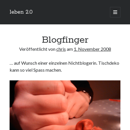
leben 2.0
Hauptm
öffnen
Sidebar
Suchen
Blogfinger
Veröffentlicht von
chris
am
1. November 2008
… auf Wunsch einer einzelnen Nichtblogerin. Tischdeko
Neueste Beiträge
kann so viel Spass machen.
Arduino und BME 280
13. Januar 2019
Minecraft-Server
25. November 2018
Leben 2.0 Reloaded (?)
18. November 2018
icinga critical/config: Error: Stack overflow while evaluating expression:
Recursion level too deep.
1. April 2018
Winterhüttentour 2018