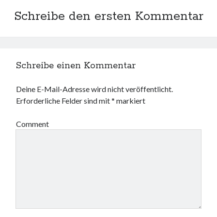
Web 2.0
Schreibe den ersten Kommentar
Youtube
Seiten
Schreibe einen Kommentar
Running
Impressum / Datenschutz
Deine E-Mail-Adresse wird nicht veröffentlicht.
Erforderliche Felder sind mit
*
markiert
Comment
RSS Feed
Arduino und BME 280