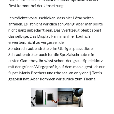
9. März 2018
Rest kommt bei der Umsetzung.
Ich möchte vorausschicken, dass hier Lötarbeiten
Neueste Kommentare
anfallen. Es ist nicht wirklich schwierig, aber man sollte
nicht ganz unbedarft sein. Das Werkzeug bleibt sonst
Michael
zu
the wink of nintendo DS lite
das selbige. Das Display kann man
hier
käuflich
chris
zu
VGN-P11Z auf SSD
erwerben, nicht zu vergessen der
Jan
zu
VGN-P11Z auf SSD
Sonderschraubendreher. (Im Übrigen passt dieser
Jan
zu
VGN-P11Z Downgrade
Schraubendreher auch für die Spezialschrauben im
Marlon
zu
VGN-P11Z auf SSD
ersten Gameboy. Ihr wisst schon, der graue Spieleklotz
mit der grünen Würgegrafik, auf dem man eigentlich nur
Super Mario Brothers und (the real an only one!) Tetris
Kategorien
gespielt hat. Aber kommen wir zurück zum Thema.
Aktion
Allgemein
Gadgets
Mikrocontroller
Nützliches
Raspberry