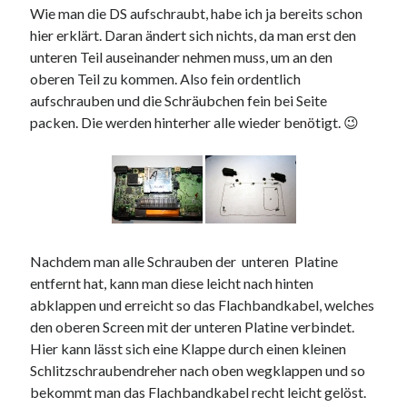
Wie man die DS aufschraubt, habe ich ja bereits schon
Web 2.0
hier erklärt. Daran ändert sich nichts, da man erst den
Youtube
unteren Teil auseinander nehmen muss, um an den
oberen Teil zu kommen. Also fein ordentlich
aufschrauben und die Schräubchen fein bei Seite
Seiten
packen. Die werden hinterher alle wieder benötigt. 😉
Running
Impressum / Datenschutz
RSS Feed
Nachdem man alle Schrauben der unteren Platine
Arduino und BME 280
entfernt hat, kann man diese leicht nach hinten
abklappen und erreicht so das Flachbandkabel, welches
den oberen Screen mit der unteren Platine verbindet.
Hier kann lässt sich eine Klappe durch einen kleinen
Schlitzschraubendreher nach oben wegklappen und so
bekommt man das Flachbandkabel recht leicht gelöst.