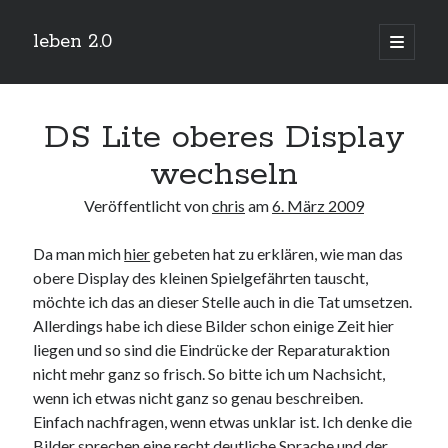
leben 2.0
Hauptm
öffnen
Sidebar
Suchen
DS Lite oberes Display
wechseln
Veröffentlicht von
chris
am
6. März 2009
Neueste Beiträge
Da man mich
hier
gebeten hat zu erklären, wie man das
Arduino und BME 280
13. Januar 2019
obere Display des kleinen Spielgefährten tauscht,
möchte ich das an dieser Stelle auch in die Tat umsetzen.
Minecraft-Server
25. November 2018
Allerdings habe ich diese Bilder schon einige Zeit hier
Leben 2.0 Reloaded (?)
liegen und so sind die Eindrücke der Reparaturaktion
18. November 2018
nicht mehr ganz so frisch. So bitte ich um Nachsicht,
icinga critical/config: Error: Stack overflow while evaluating expression:
wenn ich etwas nicht ganz so genau beschreiben.
Recursion level too deep.
1. April 2018
Einfach nachfragen, wenn etwas unklar ist. Ich denke die
Bilder sprechen eine recht deutliche Sprache und der
Winterhüttentour 2018