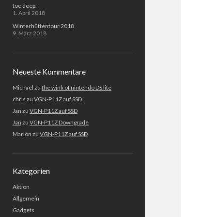
too deep.
1. April 2018
Winterhüttentour 2018
9. März 2018
Neueste Kommentare
Michael
zu
the wink of nintendo DS lite
chris
zu
VGN-P11Z auf SSD
Jan
zu
VGN-P11Z auf SSD
Jan
zu
VGN-P11Z Downgrade
Marlon
zu
VGN-P11Z auf SSD
Kategorien
Aktion
Allgemein
Gadgets