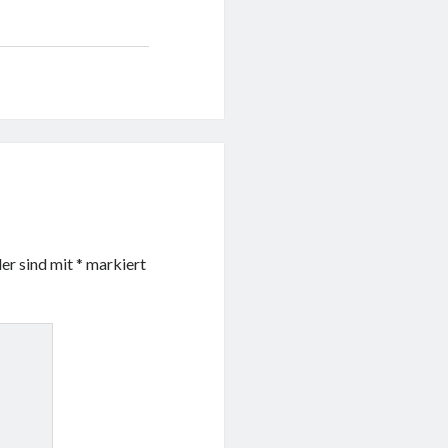
der sind mit
*
markiert