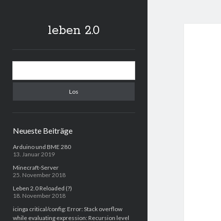
leben 2.0
Sidebar
Suchen
Neueste Beiträge
Arduino und BME 280
13. Januar 2019
Minecraft-Server
25. November 2018
Leben 2.0 Reloaded (?)
18. November 2018
icinga critical/config: Error: Stack overflow
while evaluating expression: Recursion level