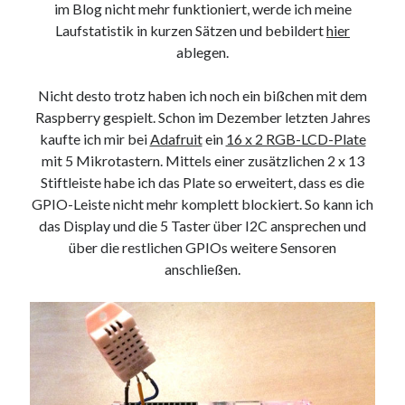
im Blog nicht mehr funktioniert, werde ich meine
9. März 2018
Laufstatistik in kurzen Sätzen und bebildert
hier
ablegen.
Neueste Kommentare
Nicht desto trotz haben ich noch ein bißchen mit dem
Michael
zu
the wink of nintendo DS lite
Raspberry gespielt. Schon im Dezember letzten Jahres
chris
zu
VGN-P11Z auf SSD
kaufte ich mir bei
Adafruit
ein
16 x 2 RGB-LCD-Plate
Jan
zu
VGN-P11Z auf SSD
mit 5 Mikrotastern. Mittels einer zusätzlichen 2 x 13
Jan
zu
VGN-P11Z Downgrade
Stiftleiste habe ich das Plate so erweitert, dass es die
Marlon
zu
VGN-P11Z auf SSD
GPIO-Leiste nicht mehr komplett blockiert. So kann ich
das Display und die 5 Taster über I2C ansprechen und
über die restlichen GPIOs weitere Sensoren
Kategorien
anschließen.
Aktion
Allgemein
Gadgets
Mikrocontroller
Nützliches
Raspberry