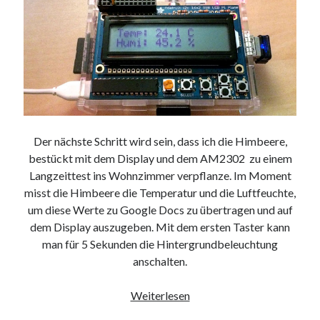
Web 2.0
Youtube
Seiten
Running
Impressum / Datenschutz
Der nächste Schritt wird sein, dass ich die Himbeere,
bestückt mit dem Display und dem AM2302 zu einem
Langzeittest ins Wohnzimmer verpflanze. Im Moment
RSS Feed
misst die Himbeere die Temperatur und die Luftfeuchte,
Arduino und BME 280
um diese Werte zu Google Docs zu übertragen und auf
dem Display auszugeben. Mit dem ersten Taster kann
man für 5 Sekunden die Hintergrundbeleuchtung
anschalten.
Freilandtest
Weiterlesen