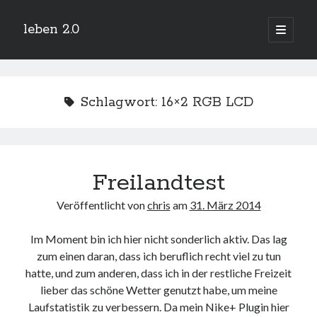
leben 2.0
Hauptm
öffnen
Sidebar
Suchen
Schlagwort:
16×2 RGB LCD
Neueste Beiträge
Freilandtest
Arduino und BME 280
13. Januar 2019
Veröffentlicht von
chris
am
31. März 2014
Minecraft-Server
25. November 2018
Im Moment bin ich hier nicht sonderlich aktiv. Das lag
Leben 2.0 Reloaded (?)
18. November 2018
zum einen daran, dass ich beruflich recht viel zu tun
hatte, und zum anderen, dass ich in der restliche Freizeit
icinga critical/config: Error: Stack overflow while evaluating expression:
Recursion level too deep.
lieber das schöne Wetter genutzt habe, um meine
1. April 2018
Laufstatistik zu verbessern. Da mein Nike+ Plugin hier
Winterhüttentour 2018