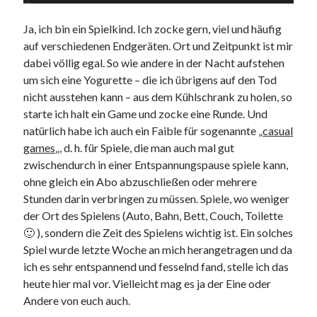
9. März 2018
Ja, ich bin ein Spielkind. Ich zocke gern, viel und häufig
auf verschiedenen Endgeräten. Ort und Zeitpunkt ist mir
dabei völlig egal. So wie andere in der Nacht aufstehen
Neueste Kommentare
um sich eine Yogurette – die ich übrigens auf den Tod
Michael
zu
the wink of nintendo DS lite
nicht ausstehen kann – aus dem Kühlschrank zu holen, so
chris
zu
VGN-P11Z auf SSD
starte ich halt ein Game und zocke eine Runde. Und
Jan
zu
VGN-P11Z auf SSD
natürlich habe ich auch ein Faible für sogenannte „
casual
Jan
zu
VGN-P11Z Downgrade
games
„, d. h. für Spiele, die man auch mal gut
Marlon
zu
VGN-P11Z auf SSD
zwischendurch in einer Entspannungspause spiele kann,
ohne gleich ein Abo abzuschließen oder mehrere
Stunden darin verbringen zu müssen. Spiele, wo weniger
Kategorien
der Ort des Spielens (Auto, Bahn, Bett, Couch, Toilette
🙂 ), sondern die Zeit des Spielens wichtig ist. Ein solches
Aktion
Spiel wurde letzte Woche an mich herangetragen und da
Allgemein
ich es sehr entspannend und fesselnd fand, stelle ich das
Gadgets
heute hier mal vor. Vielleicht mag es ja der Eine oder
Mikrocontroller
Andere von euch auch.
Nützliches
Raspberry