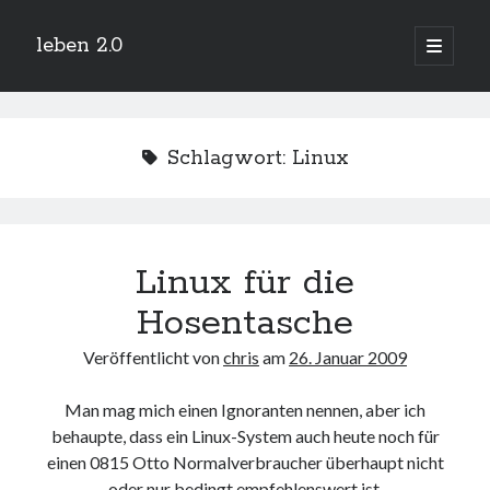
leben 2.0
Hauptm
öffnen
Sidebar
Suchen
Schlagwort:
Linux
Neueste Beiträge
Linux für die
Arduino und BME 280
13. Januar 2019
Hosentasche
Minecraft-Server
25. November 2018
Veröffentlicht von
chris
am
26. Januar 2009
Leben 2.0 Reloaded (?)
18. November 2018
Man mag mich einen Ignoranten nennen, aber ich
icinga critical/config: Error: Stack overflow while evaluating expression:
behaupte, dass ein Linux-System auch heute noch für
Recursion level too deep.
1. April 2018
einen 0815 Otto Normalverbraucher überhaupt nicht
Winterhüttentour 2018
oder nur bedingt empfehlenswert ist.