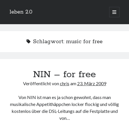
leben 2.0
Hauptm
öffnen
Sidebar
Suchen
Schlagwort:
music for free
Neueste Beiträge
NIN – for free
Arduino und BME 280
13. Januar 2019
Veröffentlicht von
chris
am
23. März 2009
Minecraft-Server
25. November 2018
Von NIN ist man es ja schon gewohnt, dass man
Leben 2.0 Reloaded (?)
18. November 2018
musikalische Appetithäppchen locker flockig und völlig
kostenlos über die DSL-Leitungs auf die Festplatte und
icinga critical/config: Error: Stack overflow while evaluating expression:
Recursion level too deep.
von…
1. April 2018
Winterhüttentour 2018