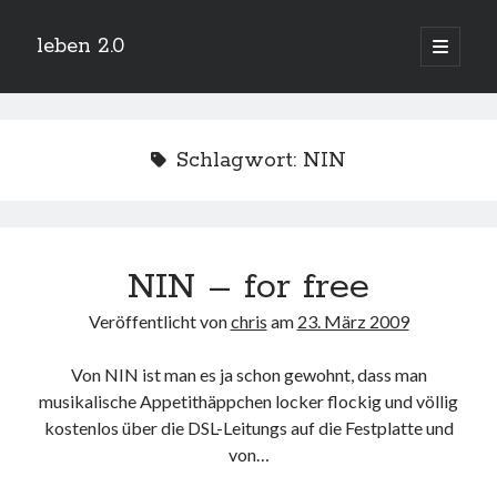
leben 2.0
Hauptm
öffnen
Sidebar
Suchen
Schlagwort:
NIN
Neueste Beiträge
NIN – for free
Arduino und BME 280
13. Januar 2019
Veröffentlicht von
chris
am
23. März 2009
Minecraft-Server
25. November 2018
Von NIN ist man es ja schon gewohnt, dass man
Leben 2.0 Reloaded (?)
18. November 2018
musikalische Appetithäppchen locker flockig und völlig
kostenlos über die DSL-Leitungs auf die Festplatte und
icinga critical/config: Error: Stack overflow while evaluating expression:
Recursion level too deep.
von…
1. April 2018
Winterhüttentour 2018