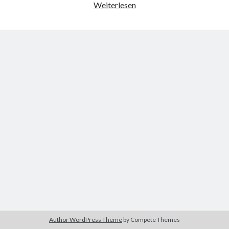
Gigapixelsammler
Weiterlesen
9. März 2018
Neueste Kommentare
Michael
zu
the wink of nintendo DS lite
chris
zu
VGN-P11Z auf SSD
Jan
zu
VGN-P11Z auf SSD
Jan
zu
VGN-P11Z Downgrade
Marlon
zu
VGN-P11Z auf SSD
Kategorien
Aktion
Allgemein
Gadgets
Mikrocontroller
Nützliches
Author WordPress Theme
by Compete Themes
Raspberry