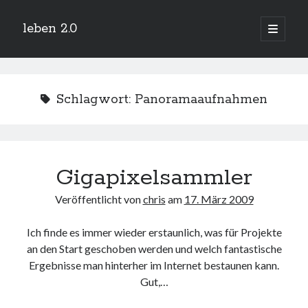
leben 2.0
Hauptm
öffnen
Sidebar
Suchen
Schlagwort:
Panoramaaufnahmen
Neueste Beiträge
Gigapixelsammler
Arduino und BME 280
13. Januar 2019
Veröffentlicht von
chris
am
17. März 2009
Minecraft-Server
25. November 2018
Ich finde es immer wieder erstaunlich, was für Projekte
Leben 2.0 Reloaded (?)
18. November 2018
an den Start geschoben werden und welch fantastische
Ergebnisse man hinterher im Internet bestaunen kann.
icinga critical/config: Error: Stack overflow while evaluating expression:
Recursion level too deep.
Gut,…
1. April 2018
Winterhüttentour 2018