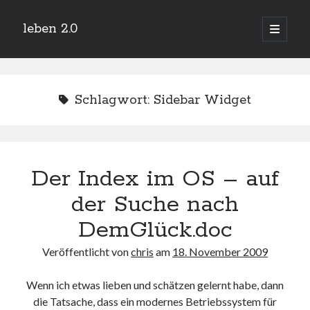
leben 2.0
Hauptm
öffnen
Sidebar
Suchen
Schlagwort:
Sidebar Widget
Neueste Beiträge
Der Index im OS – auf
Arduino und BME 280
13. Januar 2019
der Suche nach
Minecraft-Server
25. November 2018
DemGlück.doc
Leben 2.0 Reloaded (?)
18. November 2018
Veröffentlicht von
chris
am
18. November 2009
icinga critical/config: Error: Stack overflow while evaluating expression:
Recursion level too deep.
Wenn ich etwas lieben und schätzen gelernt habe, dann
1. April 2018
die Tatsache, dass ein modernes Betriebssystem für
Winterhüttentour 2018