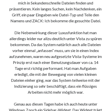
mich in Sekundenschnelle Dateien finden und
9. März 2018
präsentieren. Kein langes Suchen, kein Nachdenken, ein
Griff, ein paar Eingaben wie Datei-Typ und Teile den
Namens und ZACK: Ich bekomme die gesuchte Datei.
Neueste Kommentare
Michael
zu
the wink of nintendo DS lite
Die Nebenwirkung dieser Luxusfunktion hat man
chris
zu
VGN-P11Z auf SSD
allerdings leider nur allzu deutlich unter Vista zu spüren
Jan
zu
VGN-P11Z auf SSD
bekommen. Da das System natürlich auch alle Dateien
Jan
zu
VGN-P11Z Downgrade
vorher einmal „anfassen“ muss, um sie in einen Index
Marlon
zu
VGN-P11Z auf SSD
aufzunehmen, waren neu aufgesetzte Vista-Systeme im
Prinzip erst nach einer Benutzungsdauer von ca. 14
Tage erst richtig performant. Hat man Aufgaben
Kategorien
erledigt, die mit der Bewegung von vielen kleinen
Dateien einher ging, war das System teilweise mit der
Aktion
Indizierung so sehr beschäftigt, dass ein flüssiges
Allgemein
Arbeiten nicht mehr möglich war.
Gadgets
Mikrocontroller
Genau aus diesen Tagen habe ich auch heute unter
Nützliches
Windows 7 noch ein Sidebar-Widget. Das Widget trägt
Raspberry