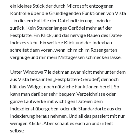
ein kleines Stück der durch Microsoft entzogenen
Web 2.0
Kontrolle über die Grundlegenden Funktionen von Vista
Youtube
– in diesem Fall die der Dateiindizierung – wieder
zurück. Kein Stundenlanges Gerödel mehr auf der
Festplatte. Ein Klick, und das nervige Bauen des Datei-
Seiten
Indexes steht. Ein weitere Klick und der Indexbau
Running
schreitet dann voran, wenn ich mich im Rosengarten
Impressum / Datenschutz
vergnüge und mir mein Mittagessen schmecken lasse.
Unter Windows 7 leidet man zwar nicht mehr unter dem
RSS Feed
aus Vista bekannten „Festplatten-Gerödel“, dennoch
hält das Widget noch nützliche Funktionen bereit. So
Arduino und BME 280
kann man darüber sehr bequem Verzeichnisse oder
ganze Laufwerke mit wichtigen Dateien dem
Indexdienst übergeben, oder die Standardorte aus der
Indexierung heraus nehmen. Und all das passiert mit nur
wenigen Klicks. Aber schaut es euch an und urteilt
selbst: