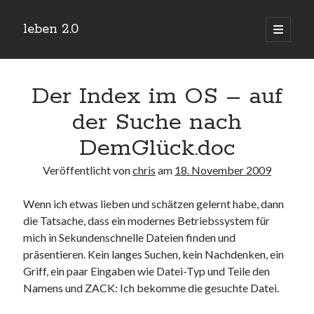
leben 2.0
Hauptm
öffnen
Sidebar
Suchen
Der Index im OS – auf
der Suche nach
DemGlück.doc
Neueste Beiträge
Veröffentlicht von
chris
am
18. November 2009
Arduino und BME 280
13. Januar 2019
Wenn ich etwas lieben und schätzen gelernt habe, dann
Minecraft-Server
die Tatsache, dass ein modernes Betriebssystem für
25. November 2018
mich in Sekundenschnelle Dateien finden und
Leben 2.0 Reloaded (?)
18. November 2018
präsentieren. Kein langes Suchen, kein Nachdenken, ein
icinga critical/config: Error: Stack overflow while evaluating expression:
Griff, ein paar Eingaben wie Datei-Typ und Teile den
Recursion level too deep.
Namens und ZACK: Ich bekomme die gesuchte Datei.
1. April 2018
Winterhüttentour 2018