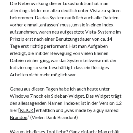
Die Nebenwirkung dieser Luxusfunktion hat man
9. März 2018
allerdings leider nur allzu deutlich unter Vista zu spüren
bekommen. Da das System natürlich auch alle Dateien
vorher einmal „anfassen“ muss, um sie in einen Index
Neueste Kommentare
aufzunehmen, waren neu aufgesetzte Vista-Systeme im
Michael
zu
the wink of nintendo DS lite
Prinzip erst nach einer Benutzungsdauer von ca. 14
chris
zu
VGN-P11Z auf SSD
Tage erst richtig performant. Hat man Aufgaben
Jan
zu
VGN-P11Z auf SSD
erledigt, die mit der Bewegung von vielen kleinen
Jan
zu
VGN-P11Z Downgrade
Dateien einher ging, war das System teilweise mit der
Marlon
zu
VGN-P11Z auf SSD
Indizierung so sehr beschäftigt, dass ein flüssiges
Arbeiten nicht mehr möglich war.
Kategorien
Genau aus diesen Tagen habe ich auch heute unter
Windows 7 noch ein Sidebar-Widget. Das Widget trägt
Aktion
den allessagenden Namen Indexer, ist in der Version 1.2
Allgemein
hier [
KLICK
] erhältlich und „was made by a guy named
Gadgets
Brandon
.“ (Vielen Dank Brandon!)
Mikrocontroller
Nützliches
Warum ich dieses Tool liebe? Ganz einfach: Man erhält
Raspberry