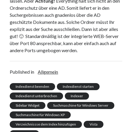
lassen. Aber
Achtung!
Everything hält sich nicht an den
Ordnerschutz über eine AD. Somit liefert er in den
Suchergebnissen auch gnadenlos über die AD
geschützte Dokumente aus. Solche Ordner müsst Ihr
explizit aus der Suche ausschließen. Dann ist aber alles
gut! 🙂 Standardmäßig ist der integrierte WEB-Server
über Port 80 ansprechbar, kann aber einfach auch auf
andere Ports umgebogen werden.
Published in
Allgemein
Indexdienst beenden
Indexdienst starten
Indexdienst unterbrechen
Indexer
Sidebar Widget
Suchmaschine für Windows Server
Suchmaschine für Windows XP
Verzeichnissse dem Index hinzufügen
Vista