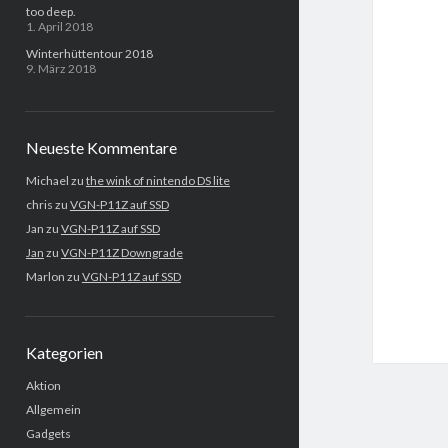
too deep.
1. April 2018
Winterhüttentour 2018
9. März 2018
Neueste Kommentare
Michael
zu
the wink of nintendo DS lite
chris
zu
VGN-P11Z auf SSD
Jan
zu
VGN-P11Z auf SSD
Jan
zu
VGN-P11Z Downgrade
Marlon
zu
VGN-P11Z auf SSD
Kategorien
Aktion
Allgemein
Gadgets