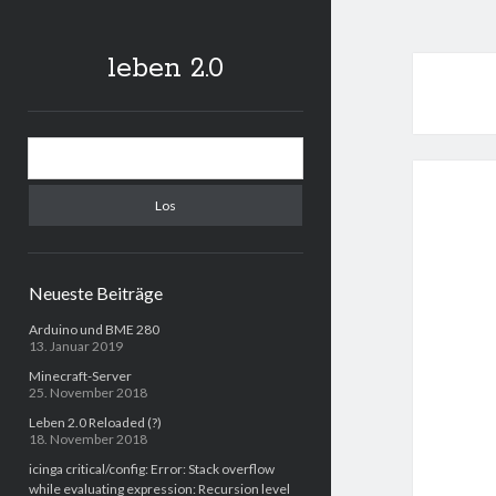
leben 2.0
Sidebar
Suchen
Neueste Beiträge
Arduino und BME 280
13. Januar 2019
Minecraft-Server
25. November 2018
Leben 2.0 Reloaded (?)
18. November 2018
icinga critical/config: Error: Stack overflow
while evaluating expression: Recursion level