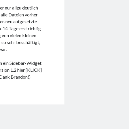
r nur allzu deutlich
alle Dateien vorher
ren neu aufgesetzte
 14 Tage erst richtig
von vielen kleinen
 so sehr beschäftigt,
war.
h ein Sidebar-Widget.
ion 1.2 hier [
KLICK
]
n Dank Brandon!)