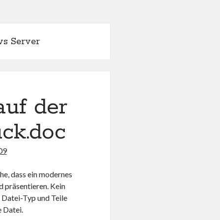
s Server
uf der
ck.doc
09
che, dass ein modernes
d präsentieren. Kein
e Datei-Typ und Teile
 Datei.