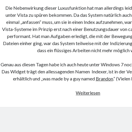
Die Nebenwirkung dieser Luxusfunktion hat man allerdings leide
unter Vista zu spüren bekommen. Da das System natürlich auch 
einmal „anfassen“ muss, um sie in einen Index aufzunehmen, wa
Vista-Systeme im Prinzip erst nach einer Benutzungsdauer von ca.
performant. Hat man Aufgaben erledigt, die mit der Bewegung 
Dateien einher ging, war das System teilweise mit der Indizierung
dass ein flüssiges Arbeiten nicht mehr möglich 
Genau aus diesen Tagen habe ich auch heute unter Windows 7 noc
Das Widget trägt den allessagenden Namen Indexer, ist in der Vers
erhältlich und „was made by a guy named
Brandon
.“ (Viele
Der
Weiterlesen
Index
im
OS
–
auf