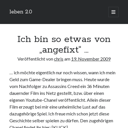
leben 2.0
Hauptm
öffnen
Sidebar
Suchen
Ich bin so etwas von
„angefixt“ …
Veröffentlicht von
chris
am
19. November 2009
Neueste Beiträge
… ich möchte eigentlich nur noch wissen, wann ich mein
Arduino und BME 280
13. Januar 2019
Geld zum Game-Dealer bringen muss. Heute wurde
vom Nachfolger zu Assassins Creed ein 36 Minuten
Minecraft-Server
25. November 2018
dauernder Film ins Netz gestellt, bzw. über einen
Leben 2.0 Reloaded (?)
eigenen Youtube-Chanel veröffentlicht. Allein dieser
18. November 2018
Film erzeugt bei mir eine unheimliche Lust auf das
icinga critical/config: Error: Stack overflow while evaluating expression:
dazugehörige Spiel. Ich freue mich schon jetzt diese
Recursion level too deep.
1. April 2018
Geschichte selber spielen zu dürfen. Den zugehörigen
Chanel findet ihr hier: [
KLICK
]
Winterhüttentour 2018