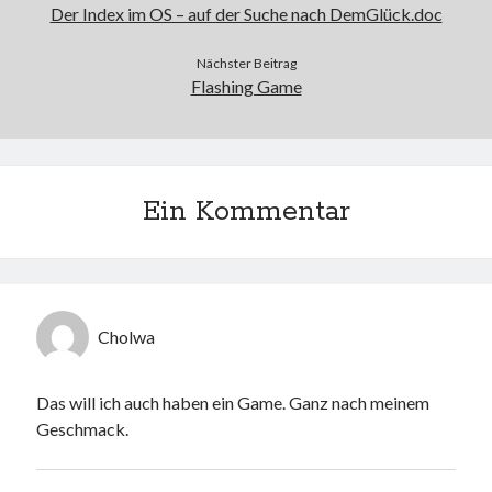
Der Index im OS – auf der Suche nach DemGlück.doc
Web 2.0
Youtube
Nächster Beitrag
Flashing Game
Seiten
Running
Impressum / Datenschutz
Ein Kommentar
RSS Feed
Arduino und BME 280
Cholwa
Das will ich auch haben ein Game. Ganz nach meinem
Geschmack.