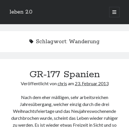
leben 2.0
Hauptm
öffnen
Sidebar
Suchen
Schlagwort:
Wanderung
Neueste Beiträge
GR-177 Spanien
Arduino und BME 280
13. Januar 2019
Veröffentlicht von
chris
am
23. Februar 2013
Minecraft-Server
25. November 2018
Nach dem eher mäßigen, sehr arbeitsreichen
Leben 2.0 Reloaded (?)
18. November 2018
Jahresübergang, welcher einzig durch die drei
Weihnachtsfeiertage und das Neujahreswochenende
icinga critical/config: Error: Stack overflow while evaluating expression:
Recursion level too deep.
durchbrochen wurde, scheint das Leben wieder ruhiger
1. April 2018
zu werden. Es ist wieder etwas Freizeit in Sicht und so
Winterhüttentour 2018