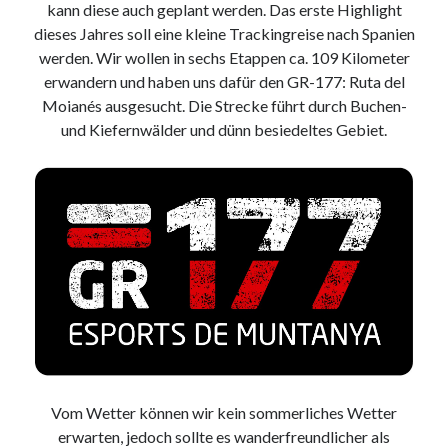
kann diese auch geplant werden. Das erste Highlight
9. März 2018
dieses Jahres soll eine kleine Trackingreise nach Spanien
werden. Wir wollen in sechs Etappen ca. 109 Kilometer
erwandern und haben uns dafür den GR-177: Ruta del
Neueste Kommentare
Moianés ausgesucht. Die Strecke führt durch Buchen-
Michael
zu
the wink of nintendo DS lite
und Kiefernwälder und dünn besiedeltes Gebiet.
chris
zu
VGN-P11Z auf SSD
Jan
zu
VGN-P11Z auf SSD
Jan
zu
VGN-P11Z Downgrade
Marlon
zu
VGN-P11Z auf SSD
Kategorien
Aktion
Allgemein
Gadgets
Mikrocontroller
Vom Wetter können wir kein sommerliches Wetter
Nützliches
erwarten, jedoch sollte es wanderfreundlicher als
Raspberry