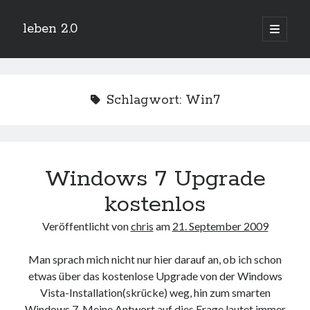
leben 2.0
Hauptm
öffnen
Sidebar
Suchen
Schlagwort:
Win7
Neueste Beiträge
Windows 7 Upgrade
Arduino und BME 280
13. Januar 2019
kostenlos
Minecraft-Server
25. November 2018
Veröffentlicht von
chris
am
21. September 2009
Leben 2.0 Reloaded (?)
18. November 2018
Man sprach mich nicht nur hier darauf an, ob ich schon
icinga critical/config: Error: Stack overflow while evaluating expression:
etwas über das kostenlose Upgrade von der Windows
Recursion level too deep.
1. April 2018
Vista-Installation(skrücke) weg, hin zum smarten
Winterhüttentour 2018
Windows 7. Meine Antwort auf dies Frage lautet immer