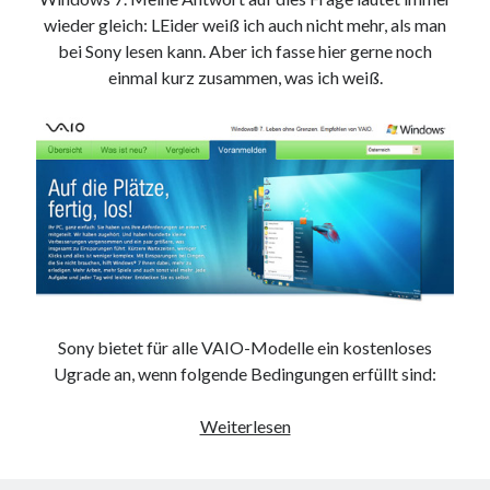
9. März 2018
wieder gleich: LEider weiß ich auch nicht mehr, als man
bei Sony lesen kann. Aber ich fasse hier gerne noch
einmal kurz zusammen, was ich weiß.
Neueste Kommentare
Michael
zu
the wink of nintendo DS lite
chris
zu
VGN-P11Z auf SSD
Jan
zu
VGN-P11Z auf SSD
Jan
zu
VGN-P11Z Downgrade
Marlon
zu
VGN-P11Z auf SSD
Kategorien
Sony bietet für alle VAIO-Modelle ein kostenloses
Aktion
Ugrade an, wenn folgende Bedingungen erfüllt sind:
Allgemein
Gadgets
Windows
Weiterlesen
Mikrocontroller
7
Nützliches
Upgrade
Raspberry