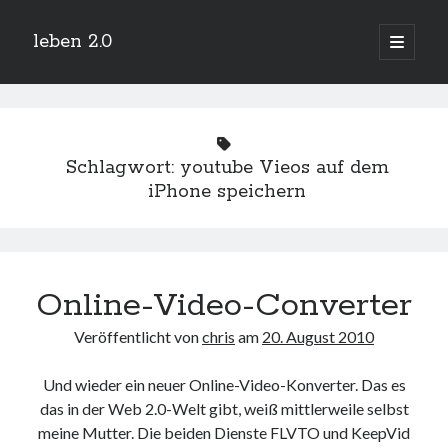
leben 2.0
Hauptm
öffnen
Sidebar
Suchen
Schlagwort:
youtube Vieos auf dem
iPhone speichern
Neueste Beiträge
Arduino und BME 280
13. Januar 2019
Online-Video-Converter
Minecraft-Server
25. November 2018
Veröffentlicht von
chris
am
20. August 2010
Leben 2.0 Reloaded (?)
18. November 2018
Und wieder ein neuer Online-Video-Konverter. Das es
icinga critical/config: Error: Stack overflow while evaluating expression:
Recursion level too deep.
das in der Web 2.0-Welt gibt, weiß mittlerweile selbst
1. April 2018
meine Mutter. Die beiden Dienste FLVTO und KeepVid
Winterhüttentour 2018