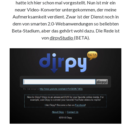
hatte ich hier schon mal vorgestellt. Nun ist mir ein
9. März 2018
neuer Video-Konverter untergekommen, der meine
Aufmerksamkeit verdient. Zwar ist der Dienst noch in
dem von smarten 2.0-Webanwendungen so beliebten
Neueste Kommentare
Beta-Stadium, aber das gehört wohl dazu. Die Rede ist
Michael
zu
the wink of nintendo DS lite
von
dirpyStudio
(BETA).
chris
zu
VGN-P11Z auf SSD
Jan
zu
VGN-P11Z auf SSD
Jan
zu
VGN-P11Z Downgrade
Marlon
zu
VGN-P11Z auf SSD
Kategorien
Aktion
Allgemein
Gadgets
Mikrocontroller
Nützliches
Raspberry