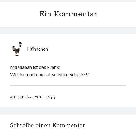
Web 2.0
Ein Kommentar
Youtube
Seiten
Running
Hühnchen
Impressum / Datenschutz
Maaaaaan ist das krank!
Wer kommt nuu auf so einen Scheiß?!?!
RSS Feed
Arduino und BME 280
#
3. September 2010
Reply
Schreibe einen Kommentar