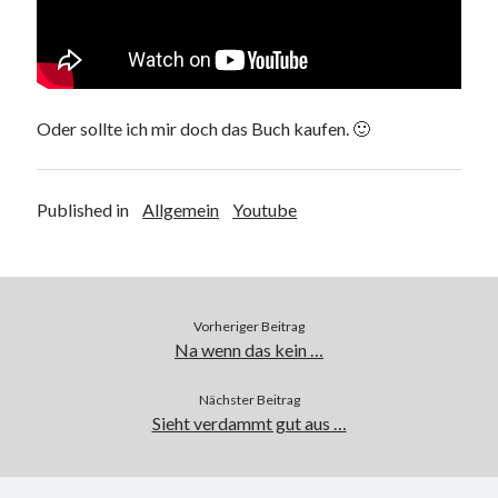
9. März 2018
Neueste Kommentare
Oder sollte ich mir doch das Buch kaufen. 🙂
Michael
zu
the wink of nintendo DS lite
chris
zu
VGN-P11Z auf SSD
Jan
zu
VGN-P11Z auf SSD
Published in
Allgemein
Youtube
Jan
zu
VGN-P11Z Downgrade
Marlon
zu
VGN-P11Z auf SSD
Kategorien
Vorheriger Beitrag
Na wenn das kein …
Aktion
Allgemein
Nächster Beitrag
Gadgets
Sieht verdammt gut aus …
Mikrocontroller
Nützliches
Raspberry