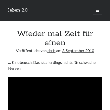
leben 2.0
Hauptm
öffnen
Sidebar
Suchen
Wieder mal Zeit für
einen
Veröffentlicht von
chris
am
3. September 2010
Neueste Beiträge
… Kinobeusch. Das ist allerdings nichts für schwache
Arduino und BME 280
13. Januar 2019
Nerven.
Minecraft-Server
25. November 2018
Leben 2.0 Reloaded (?)
18. November 2018
icinga critical/config: Error: Stack overflow while evaluating expression:
Recursion level too deep.
1. April 2018
Winterhüttentour 2018