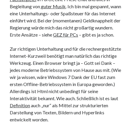
9. März 2018
Begleitung von
guter Musik
. Ich bin mal gespannt, wann
eine Unterhaltungs- oder Spaßsteuer für das Internet
einführt wird. Bei der (momentanen) Geldknappheit der
Neueste Kommentare
Regierung würde mich das nicht großartig wundern.
Erste Ansätze – siehe
GEZ für PCs
– gibt es ja schon.
Michael
zu
the wink of nintendo DS lite
chris
zu
VGN-P11Z auf SSD
Zur richtigen Unterhaltung und für die rechnergestützte
Jan
zu
VGN-P11Z auf SSD
Internet-Kurzweil benötigt man natürlich das richtige
Jan
zu
VGN-P11Z Downgrade
Werkzeug. Einen Browser bringt ja – Gott sei Dank –
Marlon
zu
VGN-P11Z auf SSD
jedes moderne Betriebssystem von Hause aus mit. (Wie
wir ja wissen, wäre Windows 7 Dank der EU fast zum
ersten Offline-Betriebssystem in Europa geworden.)
Kategorien
Allerdings ist Html nicht unbedingt für seine
Aktion
Interaktivität bekannt. Wie auch. Schließlich ist es laut
Allgemein
Definition
auch „nur“ als Mittel zur strukturierten
Gadgets
Darstellung von Texten, Bildern und Hyperlinks
Mikrocontroller
entwickelt worden.
Nützliches
Raspberry