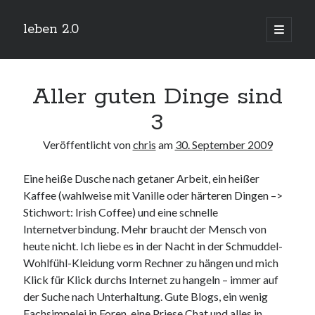
leben 2.0
Hauptm
öffnen
Sidebar
Suchen
Aller guten Dinge sind
3
Veröffentlicht von
chris
am
30. September 2009
Neueste Beiträge
Eine heiße Dusche nach getaner Arbeit, ein heißer
Arduino und BME 280
13. Januar 2019
Kaffee (wahlweise mit Vanille oder härteren Dingen –>
Stichwort: Irish Coffee) und eine schnelle
Minecraft-Server
25. November 2018
Internetverbindung. Mehr braucht der Mensch von
Leben 2.0 Reloaded (?)
heute nicht. Ich liebe es in der Nacht in der Schmuddel-
18. November 2018
Wohlfühl-Kleidung vorm Rechner zu hängen und mich
icinga critical/config: Error: Stack overflow while evaluating expression:
Klick für Klick durchs Internet zu hangeln – immer auf
Recursion level too deep.
1. April 2018
der Suche nach Unterhaltung. Gute Blogs, ein wenig
Fachsimpelei
in Foren, eine Priese Chat und alles in
Winterhüttentour 2018