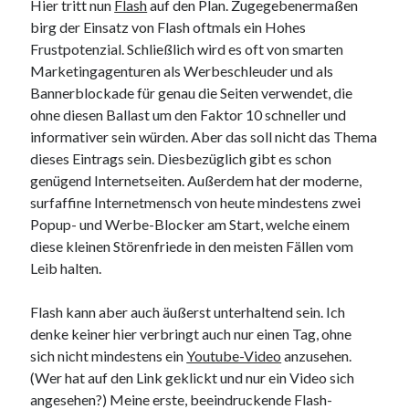
Hier tritt nun
Flash
auf den Plan. Zugegebenermaßen
Web 2.0
birg der Einsatz von Flash oftmals ein Hohes
Youtube
Frustpotenzial. Schließlich wird es oft von smarten
Marketingagenturen als Werbeschleuder und als
Bannerblockade für genau die Seiten verwendet, die
Seiten
ohne diesen Ballast um den Faktor 10 schneller und
informativer sein würden. Aber das soll nicht das Thema
Running
dieses Eintrags sein. Diesbezüglich gibt es schon
Impressum / Datenschutz
genügend Internetseiten. Außerdem hat der moderne,
surfaffine Internetmensch von heute mindestens zwei
Popup- und Werbe-Blocker am Start, welche einem
RSS Feed
diese kleinen Störenfriede in den meisten Fällen vom
Arduino und BME 280
Leib halten.
Flash kann aber auch äußerst unterhaltend sein. Ich
denke keiner hier verbringt auch nur einen Tag, ohne
sich nicht mindestens ein
Youtube-Video
anzusehen.
(Wer hat auf den Link geklickt und nur ein Video sich
angesehen?) Meine erste, beeindruckende Flash-