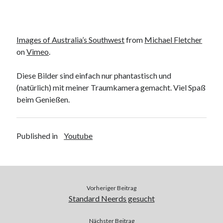
9. März 2018
Images of Australia’s Southwest
from
Michael Fletcher
Neueste Kommentare
on
Vimeo
.
Michael
zu
the wink of nintendo DS lite
chris
zu
VGN-P11Z auf SSD
Diese Bilder sind einfach nur phantastisch und
Jan
zu
VGN-P11Z auf SSD
(natürlich) mit meiner Traumkamera gemacht. Viel Spaß
Jan
zu
VGN-P11Z Downgrade
beim Genießen.
Marlon
zu
VGN-P11Z auf SSD
Published in
Youtube
Kategorien
Aktion
Allgemein
Gadgets
Vorheriger Beitrag
Standard Neerds gesucht
Mikrocontroller
Nützliches
Nächster Beitrag
Raspberry