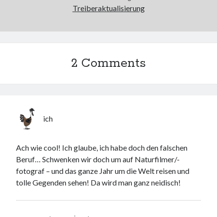
Treiberaktualisierung
Web 2.0
Youtube
Seiten
2 Comments
Running
Impressum / Datenschutz
ich
RSS Feed
Arduino und BME 280
Ach wie cool! Ich glaube, ich habe doch den falschen
Beruf… Schwenken wir doch um auf Naturfilmer/-
fotograf – und das ganze Jahr um die Welt reisen und
tolle Gegenden sehen! Da wird man ganz neidisch!