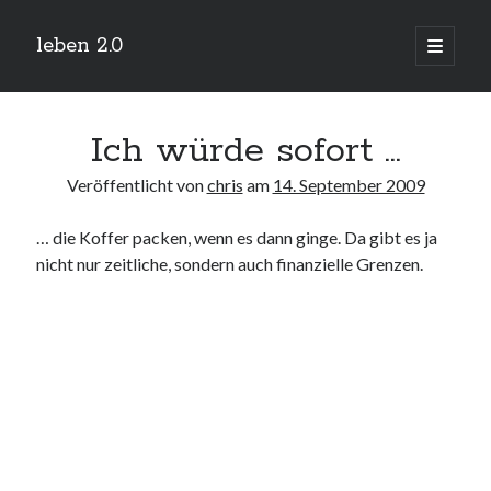
leben 2.0
Hauptm
öffnen
Sidebar
Suchen
Ich würde sofort …
Veröffentlicht von
chris
am
14. September 2009
… die Koffer packen, wenn es dann ginge. Da gibt es ja
Neueste Beiträge
nicht nur zeitliche, sondern auch finanzielle Grenzen.
Arduino und BME 280
13. Januar 2019
Minecraft-Server
25. November 2018
Leben 2.0 Reloaded (?)
18. November 2018
icinga critical/config: Error: Stack overflow while evaluating expression:
Recursion level too deep.
1. April 2018
Winterhüttentour 2018