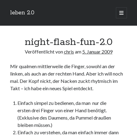
leben 2.0
Hauptm
öffnen
Sidebar
Suchen
night-flash-fun-2.0
Veröffentlicht von
chris
am
5. Januar 2009
Mir qualmen mittlerweile die Finger, sowohl an der
Neueste Beiträge
linken, als auch an der rechten Hand. Aber ich will noch
Arduino und BME 280
mal. Der Kopf nickt, der Nacken zuckt rhytmisch im
13. Januar 2019
Takt – ich habe ein neues Spiel entdeckt.
Minecraft-Server
25. November 2018
Einfach simpel zu bedienen, da man nur die
Leben 2.0 Reloaded (?)
18. November 2018
ersten drei Finger von einer Hand benötigt.
(Exklusive des Daumens, da Pummel draußen
icinga critical/config: Error: Stack overflow while evaluating expression:
Recursion level too deep.
bleiben müssen.)
1. April 2018
Einfach zu verstehen, da man einfach immer dann
Winterhüttentour 2018