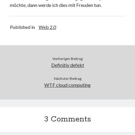
möchte, dann werde ich dies mit Freuden tun.
Web 2.0
Youtube
Published in
Web 2.0
Seiten
Running
Impressum / Datenschutz
Vorheriger Beitrag
Definitiv defekt
RSS Feed
Nächster Beitrag
WTF cloud computing
Arduino und BME 280
3 Comments