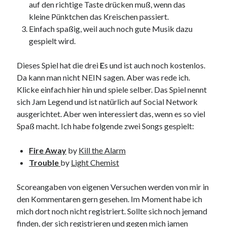
auf den richtige Taste drücken muß, wenn das
9. März 2018
kleine Pünktchen das Kreischen passiert.
Einfach spaßig, weil auch noch gute Musik dazu
gespielt wird.
Neueste Kommentare
Michael
zu
the wink of nintendo DS lite
Dieses Spiel hat die drei
E
s und ist auch noch kostenlos.
chris
zu
VGN-P11Z auf SSD
Da kann man nicht NEIN sagen. Aber was rede ich.
Jan
zu
VGN-P11Z auf SSD
Klicke einfach hier hin und spiele selber. Das Spiel nennt
Jan
zu
VGN-P11Z Downgrade
sich Jam Legend und ist natürlich auf Social Network
Marlon
zu
VGN-P11Z auf SSD
ausgerichtet. Aber wen interessiert das, wenn es so viel
Spaß macht. Ich habe folgende zwei Songs gespielt:
Kategorien
Fire Away
by
Kill the Alarm
Trouble
by
Light Chemist
Aktion
Allgemein
Scoreangaben von eigenen Versuchen werden von mir in
Gadgets
den Kommentaren gern gesehen. Im Moment habe ich
Mikrocontroller
mich dort noch nicht registriert. Sollte sich noch jemand
Nützliches
finden, der sich registrieren und gegen mich jamen
Raspberry