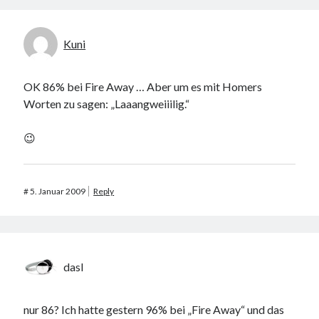
Kuni
OK 86% bei Fire Away … Aber um es mit Homers
Worten zu sagen: „Laaangweiiilig.“
😉
#
5. Januar 2009
Reply
dasI
nur 86? Ich hatte gestern 96% bei „Fire Away“ und das