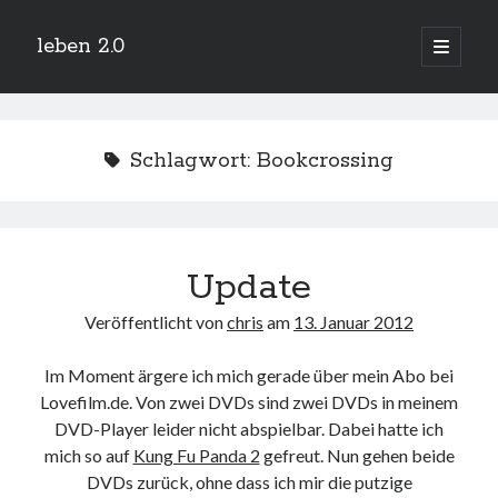
leben 2.0
Hauptm
öffnen
Sidebar
Suchen
Schlagwort:
Bookcrossing
Neueste Beiträge
Update
Arduino und BME 280
13. Januar 2019
Veröffentlicht von
chris
am
13. Januar 2012
Minecraft-Server
25. November 2018
Im Moment ärgere ich mich gerade über mein Abo bei
Leben 2.0 Reloaded (?)
18. November 2018
Lovefilm.de. Von zwei DVDs sind zwei DVDs in meinem
DVD-Player leider nicht abspielbar. Dabei hatte ich
icinga critical/config: Error: Stack overflow while evaluating expression:
Recursion level too deep.
mich so auf
Kung Fu Panda 2
gefreut. Nun gehen beide
1. April 2018
DVDs zurück, ohne dass ich mir die putzige
Winterhüttentour 2018