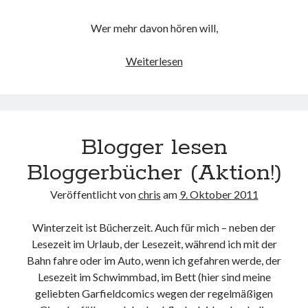
Web 2.0
Wer mehr davon hören will,
Youtube
Update
Weiterlesen
Seiten
Running
Impressum / Datenschutz
Blogger lesen
Bloggerbücher (Aktion!)
RSS Feed
Veröffentlicht von
chris
am
9. Oktober 2011
Arduino und BME 280
Winterzeit ist Bücherzeit. Auch für mich – neben der
Lesezeit im Urlaub, der Lesezeit, während ich mit der
Bahn fahre oder im Auto, wenn ich gefahren werde, der
Lesezeit im Schwimmbad, im Bett (hier sind meine
geliebten Garfieldcomics wegen der regelmäßigen