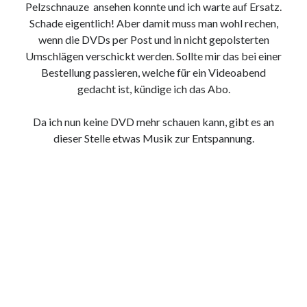
Pelzschnauze ansehen konnte und ich warte auf Ersatz.
9. März 2018
Schade eigentlich! Aber damit muss man wohl rechen,
wenn die DVDs per Post und in nicht gepolsterten
Umschlägen verschickt werden. Sollte mir das bei einer
Neueste Kommentare
Bestellung passieren, welche für ein Videoabend
Michael
zu
the wink of nintendo DS lite
gedacht ist, kündige ich das Abo.
chris
zu
VGN-P11Z auf SSD
Jan
zu
VGN-P11Z auf SSD
Da ich nun keine DVD mehr schauen kann, gibt es an
Jan
zu
VGN-P11Z Downgrade
dieser Stelle etwas Musik zur Entspannung.
Marlon
zu
VGN-P11Z auf SSD
Kategorien
Aktion
Allgemein
Gadgets
Mikrocontroller
Nützliches
Raspberry