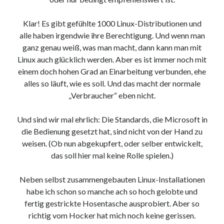
9. März 2018
Klar! Es gibt gefühlte 1000 Linux-Distributionen und
alle haben irgendwie ihre Berechtigung. Und wenn man
Neueste Kommentare
ganz genau weiß, was man macht, dann kann man mit
Linux auch glücklich werden. Aber es ist immer noch mit
Michael
zu
the wink of nintendo DS lite
einem doch hohen Grad an Einarbeitung verbunden, ehe
chris
zu
VGN-P11Z auf SSD
alles so läuft, wie es soll. Und das macht der normale
Jan
zu
VGN-P11Z auf SSD
„Verbraucher“ eben nicht.
Jan
zu
VGN-P11Z Downgrade
Marlon
zu
VGN-P11Z auf SSD
Und sind wir mal ehrlich: Die Standards, die Microsoft in
die Bedienung gesetzt hat, sind nicht von der Hand zu
weisen. (Ob nun abgekupfert, oder selber entwickelt,
Kategorien
das soll hier mal keine Rolle spielen.)
Aktion
Allgemein
Neben selbst zusammengebauten Linux-Installationen
Gadgets
habe ich schon so manche ach so hoch gelobte und
Mikrocontroller
fertig gestrickte Hosentasche ausprobiert. Aber so
Nützliches
richtig vom Hocker hat mich noch keine gerissen.
Raspberry