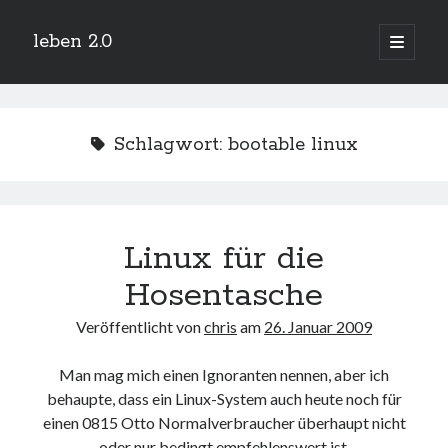
leben 2.0
Hauptm
öffnen
Sidebar
Suchen
Schlagwort:
bootable linux
Neueste Beiträge
Linux für die
Arduino und BME 280
13. Januar 2019
Hosentasche
Minecraft-Server
25. November 2018
Veröffentlicht von
chris
am
26. Januar 2009
Leben 2.0 Reloaded (?)
18. November 2018
Man mag mich einen Ignoranten nennen, aber ich
icinga critical/config: Error: Stack overflow while evaluating expression:
behaupte, dass ein Linux-System auch heute noch für
Recursion level too deep.
1. April 2018
einen 0815 Otto Normalverbraucher überhaupt nicht
Winterhüttentour 2018
oder nur bedingt empfehlenswert ist.