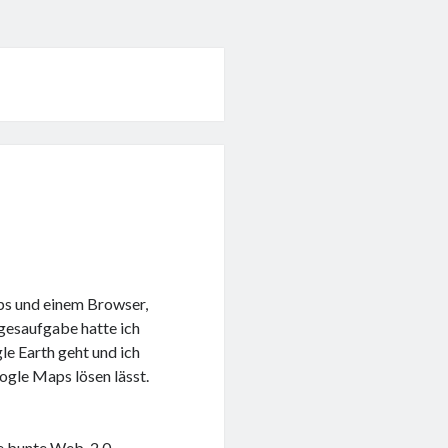
ps und einem Browser,
gesaufgabe hatte ich
gle Earth geht und ich
ogle Maps lösen lässt.
ne bunte Web-2.0-