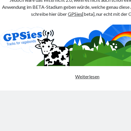
Anwendung im BETA-Stadium geben würde, welche genau diese A
schreibe hier über
GPSies
[beta], nur echt mit der
On
Weiterlesen
the
Run