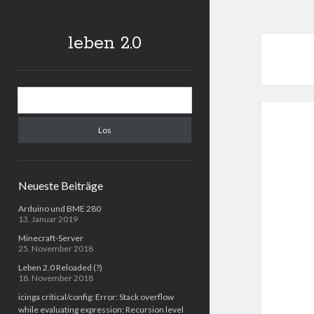
leben 2.0
Sidebar
Suchen
Neueste Beiträge
Arduino und BME 280
13. Januar 2019
Minecraft-Server
25. November 2018
Leben 2.0 Reloaded (?)
18. November 2018
icinga critical/config: Error: Stack overflow
while evaluating expression: Recursion level