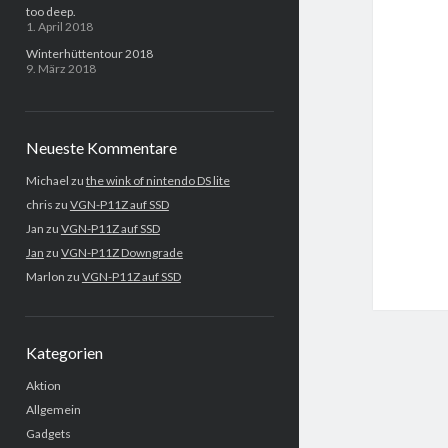
too deep.
1. April 2018
Winterhüttentour 2018
9. März 2018
Neueste Kommentare
Michael
zu
the wink of nintendo DS lite
chris
zu
VGN-P11Z auf SSD
Jan
zu
VGN-P11Z auf SSD
Jan
zu
VGN-P11Z Downgrade
Marlon
zu
VGN-P11Z auf SSD
Kategorien
Aktion
Allgemein
Gadgets