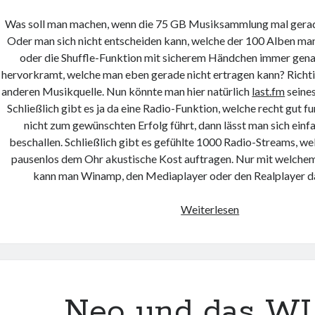
Was soll man machen, wenn die 75 GB Musiksammlung mal gerade
Oder man sich nicht entscheiden kann, welche der 100 Alben man
oder die Shuffle-Funktion mit sicherem Händchen immer gena
hervorkramt, welche man eben gerade nicht ertragen kann? Richti
anderen Musikquelle. Nun könnte man hier natürlich
last.fm
seines
Schließlich gibt es ja da eine Radio-Funktion, welche recht gut f
nicht zum gewünschten Erfolg führt, dann lässt man sich einf
beschallen. Schließlich gibt es gefühlte 1000 Radio-Streams, we
pausenlos dem Ohr akustische Kost auftragen. Nur mit welch
kann man Winamp, den Mediaplayer oder den Realplayer d
Musik
Weiterlesen
–
ein
„must
have“
Neo und das W