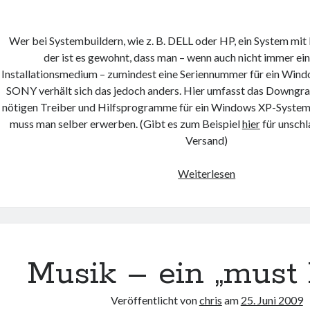
Wer bei Systembuildern, wie z. B. DELL oder HP, ein System mi
der ist es gewohnt, dass man – wenn auch nicht immer ei
Installationsmedium – zumindest eine Seriennummer für ein Wi
SONY verhält sich das jedoch anders. Hier umfasst das Downgrad
nötigen Treiber und Hilfsprogramme für ein Windows XP-System
muss man selber erwerben. (Gibt es zum Beispiel
hier
für unschl
Versand)
P11Z
Weiterlesen
„Automatisches
Downgrade
von
Sony
Musik – ein „must 
Veröffentlicht von
chris
am
25. Juni 2009