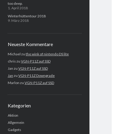
too deep.
1. April 2018
Winterhüttentour 2018
9. März 2018
Neueste Kommentare
Michael
zu
the wink of nintendo DS lite
chris
zu
VGN-P11Z auf SSD
Jan
zu
VGN-P11Z auf SSD
Jan
zu
VGN-P11Z Downgrade
Marlon
zu
VGN-P11Z auf SSD
Kategorien
Aktion
Allgemein
Gadgets