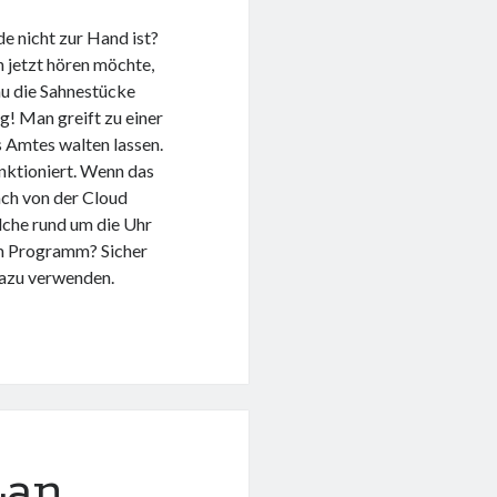
 nicht zur Hand ist?
 jetzt hören möchte,
u die Sahnestücke
g! Man greift zu einer
 Amtes walten lassen.
unktioniert. Wenn das
ach von der Cloud
lche rund um die Uhr
em Programm? Sicher
azu verwenden.
Lan