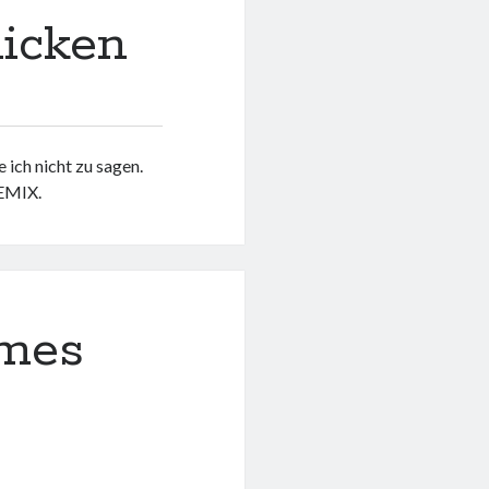
hicken
ch nicht zu sagen.
REMIX.
omes