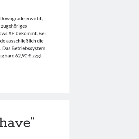
t Downgrade erwirbt,
n zugehöriges
ndows XP bekommt. Bei
e ausschließlich die
. Das Betriebssystem
agbare 62,90 € zzgl.
“
have“