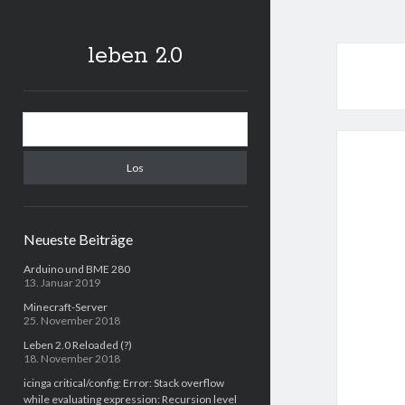
leben 2.0
Sidebar
Suchen
Neueste Beiträge
Arduino und BME 280
13. Januar 2019
Minecraft-Server
25. November 2018
Leben 2.0 Reloaded (?)
18. November 2018
icinga critical/config: Error: Stack overflow
while evaluating expression: Recursion level