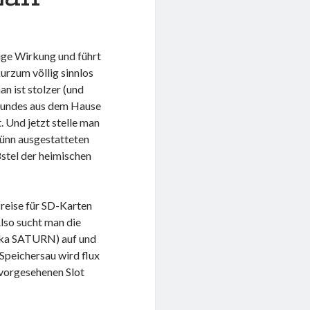
ige Wirkung und führt
urzum völlig sinnlos
n ist stolzer (und
reundes aus dem Hause
Und jetzt stelle man
dünn ausgestatteten
8stel der heimischen
Preise für SD-Karten
lso sucht man die
aka SATURN) auf und
Speichersau wird flux
vorgesehenen Slot