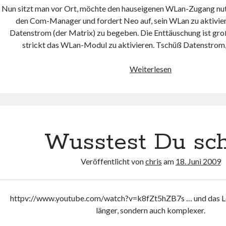
Nun sitzt man vor Ort, möchte den hauseigenen WLan-Zugang nut
den Com-Manager und fordert Neo auf, sein WLan zu aktiviere
Datenstrom (der Matrix) zu begeben. Die Enttäuschung ist gro
strickt das WLan-Modul zu aktivieren. Tschüß Datenstrom,
Neo
Weiterlesen
und
das
WLan
Wusstest Du sc
Veröffentlicht von
chris
am
18. Juni 2009
httpv://www.youtube.com/watch?v=k8fZt5hZB7s … und das Le
länger, sondern auch komplexer.