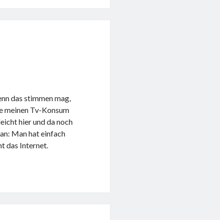
 wenn das stimmen mag,
abe meinen Tv-Konsum
eicht hier und da noch
ran: Man hat einfach
t das Internet.