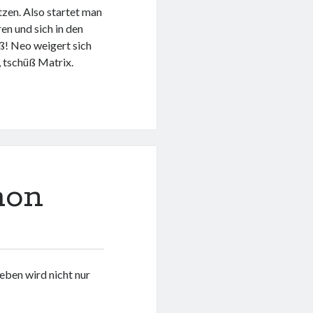
zen. Also startet man
n und sich in den
ß! Neo weigert sich
 tschüß Matrix.
hon
ben wird nicht nur