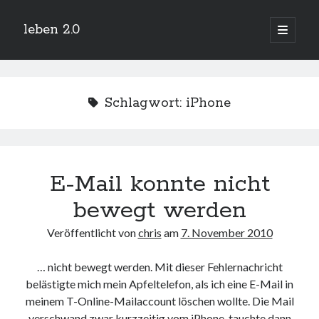
leben 2.0
Hauptm
öffnen
Sidebar
Suchen
Schlagwort:
iPhone
Neueste Beiträge
E-Mail konnte nicht
Arduino und BME 280
13. Januar 2019
bewegt werden
Minecraft-Server
25. November 2018
Veröffentlicht von
chris
am
7. November 2010
Leben 2.0 Reloaded (?)
18. November 2018
… nicht bewegt werden. Mit dieser Fehlernachricht
icinga critical/config: Error: Stack overflow while evaluating expression:
belästigte mich mein Apfeltelefon, als ich eine E-Mail in
Recursion level too deep.
1. April 2018
meinem T-Online-Mailaccount löschen wollte. Die Mail
Winterhüttentour 2018
verschwand zwar kurzzeitig vom iPhone, tauchte dann