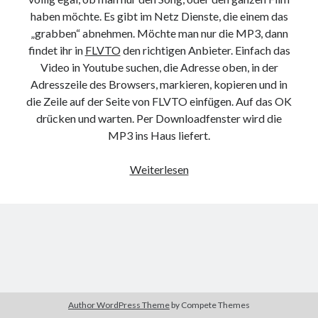
9. März 2018
haben möchte. Es gibt im Netz Dienste, die einem das
„grabben“ abnehmen. Möchte man nur die MP3, dann
findet ihr in
FLVTO
den richtigen Anbieter. Einfach das
Neueste Kommentare
Video in Youtube suchen, die Adresse oben, in der
Adresszeile des Browsers, markieren, kopieren und in
Michael
zu
the wink of nintendo DS lite
die Zeile auf der Seite von FLVTO einfügen. Auf das OK
chris
zu
VGN-P11Z auf SSD
drücken und warten. Per Downloadfenster wird die
Jan
zu
VGN-P11Z auf SSD
MP3 ins Haus liefert.
Jan
zu
VGN-P11Z Downgrade
Marlon
zu
VGN-P11Z auf SSD
Von
Weiterlesen
der
(You)Tube
Kategorien
in
Aktion
die
Allgemein
Konserve
Gadgets
Mikrocontroller
Nützliches
Author WordPress Theme
by Compete Themes
Raspberry