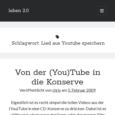
leben 2.0
Hauptm
öffnen
Sidebar
Suchen
Schlagwort:
Lied aus Youtube speichern
Neueste Beiträge
Arduino und BME 280
Von der (You)Tube in
13. Januar 2019
Minecraft-Server
die Konserve
25. November 2018
Leben 2.0 Reloaded (?)
Veröffentlicht von
chris
am
5. Februar 2009
18. November 2018
icinga critical/config: Error: Stack overflow while evaluating expression:
Eigentlich ist es recht simpel die tollen Videos aus der
Recursion level too deep.
1. April 2018
(You)Tube in eine CD-Konserve zu drücken. Dabei ist es
Winterhüttentour 2018
völlig egal, ob man nur den Song, oder den ganzen Film