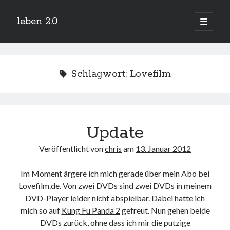
leben 2.0
Hauptm
öffnen
Sidebar
Suchen
Schlagwort:
Lovefilm
Neueste Beiträge
Update
Arduino und BME 280
13. Januar 2019
Veröffentlicht von
chris
am
13. Januar 2012
Minecraft-Server
25. November 2018
Im Moment ärgere ich mich gerade über mein Abo bei
Leben 2.0 Reloaded (?)
18. November 2018
Lovefilm.de. Von zwei DVDs sind zwei DVDs in meinem
DVD-Player leider nicht abspielbar. Dabei hatte ich
icinga critical/config: Error: Stack overflow while evaluating expression:
Recursion level too deep.
mich so auf
Kung Fu Panda 2
gefreut. Nun gehen beide
1. April 2018
DVDs zurück, ohne dass ich mir die putzige
Winterhüttentour 2018