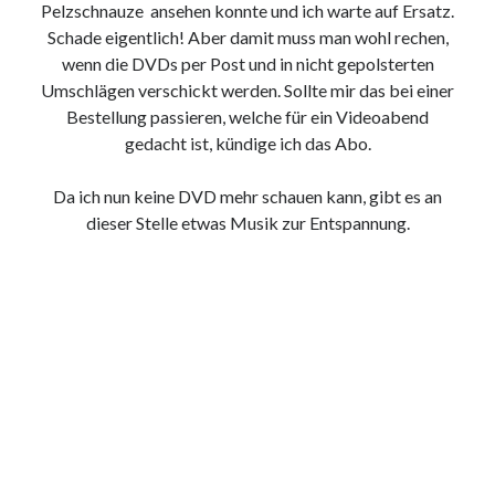
Pelzschnauze ansehen konnte und ich warte auf Ersatz.
9. März 2018
Schade eigentlich! Aber damit muss man wohl rechen,
wenn die DVDs per Post und in nicht gepolsterten
Umschlägen verschickt werden. Sollte mir das bei einer
Neueste Kommentare
Bestellung passieren, welche für ein Videoabend
Michael
zu
the wink of nintendo DS lite
gedacht ist, kündige ich das Abo.
chris
zu
VGN-P11Z auf SSD
Jan
zu
VGN-P11Z auf SSD
Da ich nun keine DVD mehr schauen kann, gibt es an
Jan
zu
VGN-P11Z Downgrade
dieser Stelle etwas Musik zur Entspannung.
Marlon
zu
VGN-P11Z auf SSD
Kategorien
Aktion
Allgemein
Gadgets
Mikrocontroller
Nützliches
Raspberry