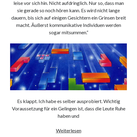
leise vor sich hin. Nicht aufdringlich. Nur so, dass man
9. März 2018
sie gerade so noch hören kann. Es wird nicht lange
dauern, bis sich auf einigen Gesichtern ein Grinsen breit
macht. Äußerst kommunikative Individuen werden
Neueste Kommentare
sogar mitsummen.“
Michael
zu
the wink of nintendo DS lite
chris
zu
VGN-P11Z auf SSD
Jan
zu
VGN-P11Z auf SSD
Jan
zu
VGN-P11Z Downgrade
Marlon
zu
VGN-P11Z auf SSD
Kategorien
Aktion
Es klappt. Ich habe es selber ausprobiert. Wichtig
Allgemein
Voraussetzung für ein Gelingen ist, dass die Leute Ruhe
Gadgets
haben und
Mikrocontroller
Linepiece
Nützliches
Weiterlesen
Raspberry