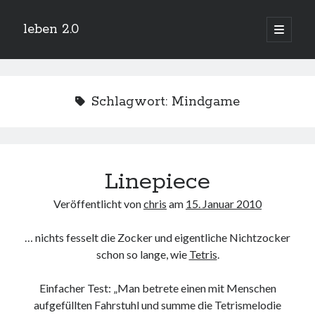
leben 2.0
Hauptm
öffnen
Sidebar
Suchen
Schlagwort:
Mindgame
Neueste Beiträge
Linepiece
Arduino und BME 280
13. Januar 2019
Veröffentlicht von
chris
am
15. Januar 2010
Minecraft-Server
25. November 2018
… nichts fesselt die Zocker und eigentliche Nichtzocker
Leben 2.0 Reloaded (?)
18. November 2018
schon so lange, wie
Tetris
.
icinga critical/config: Error: Stack overflow while evaluating expression:
Recursion level too deep.
Einfacher Test: „Man betrete einen mit Menschen
1. April 2018
aufgefüllten Fahrstuhl und summe die Tetrismelodie
Winterhüttentour 2018