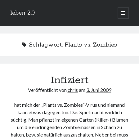
leben 2.0
Hauptm
öffnen
Sidebar
Suchen
Schlagwort:
Plants vs. Zombies
Neueste Beiträge
Infiziert
Arduino und BME 280
13. Januar 2019
Veröffentlicht von
chris
am
3. Juni 2009
Minecraft-Server
25. November 2018
hat mich der „Plants vs. Zombies“-Virus und niemand
Leben 2.0 Reloaded (?)
18. November 2018
kann etwas dagegen tun. Das Spiel macht wirklich
süchtig. Man pflanzt im eigenen Garten (Killer-) Blumen
icinga critical/config: Error: Stack overflow while evaluating expression:
Recursion level too deep.
um die eindringenden Zombiemassen in Schach zu
1. April 2018
halten, bzw. sie natürlich auszuschalten. Nebenbei muss
Winterhüttentour 2018