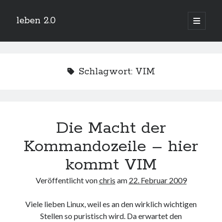
leben 2.0
Hauptm
öffnen
Sidebar
Suchen
Schlagwort:
VIM
Neueste Beiträge
Die Macht der
Arduino und BME 280
13. Januar 2019
Kommandozeile – hier
Minecraft-Server
25. November 2018
kommt VIM
Leben 2.0 Reloaded (?)
18. November 2018
Veröffentlicht von
chris
am
22. Februar 2009
icinga critical/config: Error: Stack overflow while evaluating expression:
Recursion level too deep.
Viele lieben Linux, weil es an den wirklich wichtigen
1. April 2018
Stellen so puristisch wird. Da erwartet den
Winterhüttentour 2018