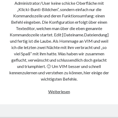
Administrator/User keine schicke Oberfläche mit
9. März 2018
„Klicki-Bunti-Bildchen“, sondern einfach nur die
Kommandozeile und deren Funktionsumfang: einen
Befehl eingeben. Die Konfiguration erfolgt über einen
Neueste Kommentare
Texteditor, welchen man über die eben genannte
Michael
zu
the wink of nintendo DS lite
Kommandozeile startet. Edit [Dateiname.Dateiendung]
chris
zu
VGN-P11Z auf SSD
und fertig ist die Laube. Als Hommage an VIM und weil
Jan
zu
VGN-P11Z auf SSD
ich die letzten zwei Nächte mit ihm verbracht und „so
Jan
zu
VGN-P11Z Downgrade
viel Spaß“ mit ihm hatte. Was haben wir zusammen
Marlon
zu
VGN-P11Z auf SSD
geflucht, verwünscht und schlussendlich doch gelacht
und triumphiert. 🙂 Um VIM besser und schnell
kennenzulernen und verstehen zu können, hier einige der
Kategorien
wichtigsten Befehle.
Aktion
Die
Weiterlesen
Allgemein
Macht
Gadgets
der
Mikrocontroller
Kommandozeile
Nützliches
–
Raspberry