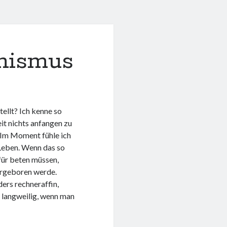
nismus
ellt? Ich kenne so
it nichts anfangen zu
. Im Moment fühle ich
 Leben. Wenn das so
für beten müssen,
ergeboren werde.
ers rechneraffin,
g langweilig, wenn man