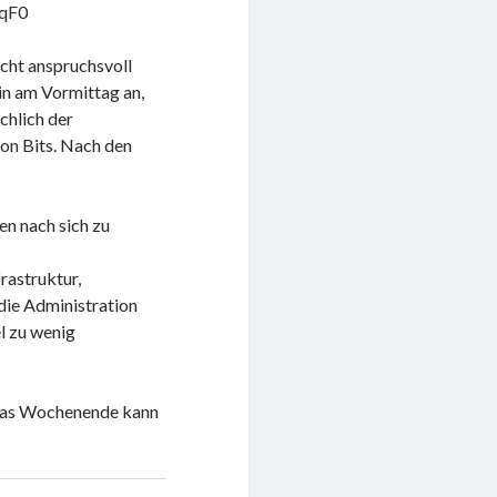
UqF0
echt anspruchsvoll
min am Vormittag an,
chlich der
on Bits. Nach den
n nach sich zu
rastruktur,
 die Administration
el zu wenig
d das Wochenende kann