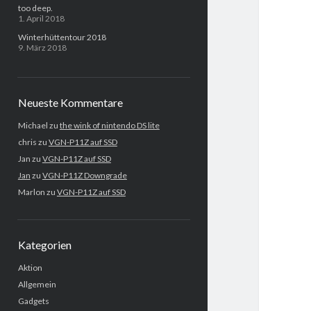
too deep.
1. April 2018
Winterhüttentour 2018
9. März 2018
Neueste Kommentare
Michael
zu
the wink of nintendo DS lite
chris
zu
VGN-P11Z auf SSD
Jan
zu
VGN-P11Z auf SSD
Jan
zu
VGN-P11Z Downgrade
Marlon
zu
VGN-P11Z auf SSD
Kategorien
Aktion
Allgemein
Gadgets