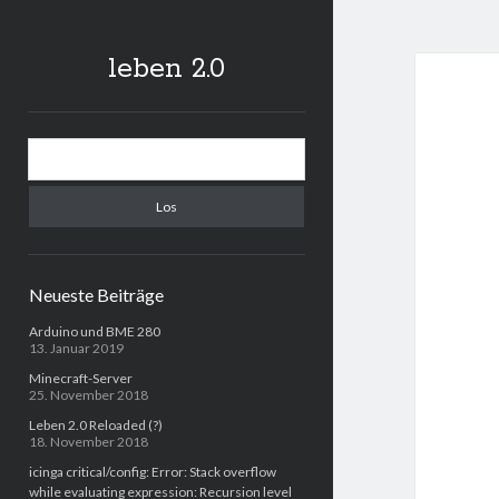
leben 2.0
Sidebar
Suchen
Neueste Beiträge
Arduino und BME 280
13. Januar 2019
Minecraft-Server
25. November 2018
Leben 2.0 Reloaded (?)
18. November 2018
icinga critical/config: Error: Stack overflow
while evaluating expression: Recursion level