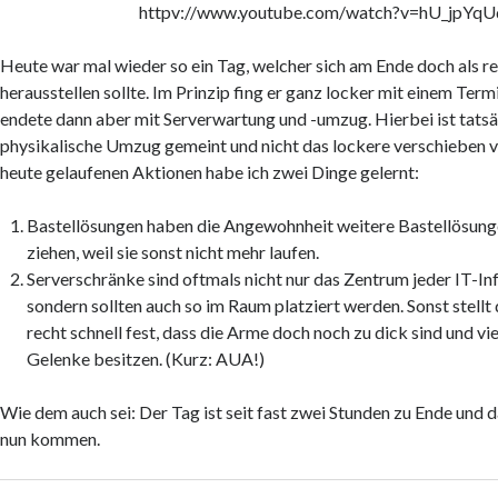
httpv://www.youtube.com/watch?v=hU_jpYq
Heute war mal wieder so ein Tag,
welcher sich am Ende doch als r
herausstellen sollte. Im Prinzip fing er ganz locker mit einem Ter
endete dann aber mit Serverwartung und -umzug. Hierbei ist tatsä
physikalische Umzug gemeint und nicht das lockere verschieben v
heute gelaufenen Aktionen habe ich zwei Dinge gelernt:
Bastellösungen haben die Angewohnheit weitere Bastellösunge
ziehen, weil sie sonst nicht mehr laufen.
Serverschränke sind oftmals nicht nur das Zentrum jeder IT-Inf
sondern sollten auch so im Raum platziert werden. Sonst stellt
recht schnell fest, dass die Arme doch noch zu dick sind und vi
Gelenke besitzen. (Kurz: AUA!)
Wie dem auch sei: Der Tag ist seit fast zwei Stunden zu Ende un
nun kommen.