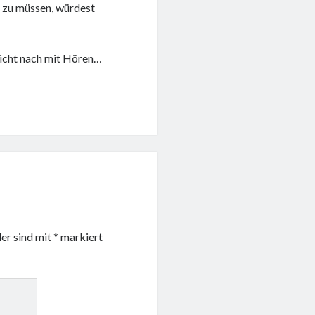
n zu müssen, würdest
icht nach mit Hören…
der sind mit
*
markiert