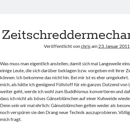
Zeitschreddermecha
Veröffentlicht von
chris
am
23. Januar 2011
Was muss man eigentlich anstellen, damit sich mal Langeweile einst
einige Leute, die sich darüber beklagen bzw. vorgeben mit ihrer Ze
können. Ich bekomme das nicht hin. Bei mir ist es eher umgekehrt
mich, als hätte ich genügend Füllstoff für ein ganzes Dutzend von
weiter geht, werde ich wohl zum Buddhismus konvertieren und da
dass ich nicht als böses Gänseblümchen auf einer Kuhweide wied
Denn sein wir mal ehrlich: Gänseblümchen gelten weder als besond
noch verspüren sie den Drang neue Technik auszuprobieren. Völli
mich fragt.