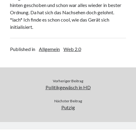
hinten geschoben und schon war alles wieder in bester
Web 2.0
Ordnung. Da hat sich das Nachsehen doch gelohnt.
Youtube
*lach* Ich finde es schon cool, wie das Gerät sich
initialisiert.
Seiten
Running
Published in
Allgemein
Web 2.0
Impressum / Datenschutz
RSS Feed
Vorheriger Beitrag
Politikgewäsch in HD
Arduino und BME 280
Nächster Beitrag
Putzig