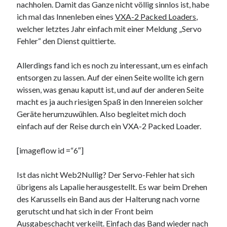
nachholen. Damit das Ganze nicht völlig sinnlos ist, habe
9. März 2018
ich mal das Innenleben eines
VXA-2 Packed Loaders
,
welcher letztes Jahr einfach mit einer Meldung „Servo
Fehler“ den Dienst quittierte.
Neueste Kommentare
Michael
zu
the wink of nintendo DS lite
Allerdings fand ich es noch zu interessant, um es einfach
chris
zu
VGN-P11Z auf SSD
entsorgen zu lassen. Auf der einen Seite wollte ich gern
Jan
zu
VGN-P11Z auf SSD
wissen, was genau kaputt ist, und auf der anderen Seite
Jan
zu
VGN-P11Z Downgrade
macht es ja auch riesigen Spaß in den Innereien solcher
Marlon
zu
VGN-P11Z auf SSD
Geräte herumzuwühlen. Also begleitet mich doch
einfach auf der Reise durch ein VXA-2 Packed Loader.
Kategorien
[imageflow id =“6″]
Aktion
Ist das nicht Web2Nullig? Der Servo-Fehler hat sich
Allgemein
übrigens als Lapalie herausgestellt. Es war beim Drehen
Gadgets
des Karussells ein Band aus der Halterung nach vorne
Mikrocontroller
gerutscht und hat sich in der Front beim
Nützliches
Ausgabeschacht verkeilt. Einfach das Band wieder nach
Raspberry