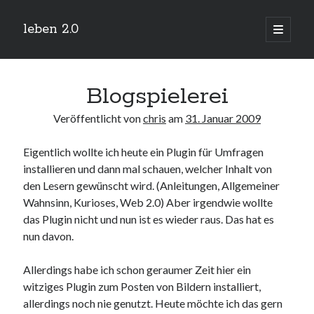
leben 2.0
Hauptm
öffnen
Sidebar
Suchen
Blogspielerei
Veröffentlicht von
chris
am
31. Januar 2009
Eigentlich wollte ich heute ein Plugin für Umfragen
Neueste Beiträge
installieren und dann mal schauen, welcher Inhalt von
Arduino und BME 280
den Lesern gewünscht wird. (Anleitungen, Allgemeiner
13. Januar 2019
Wahnsinn, Kurioses, Web 2.0) Aber irgendwie wollte
Minecraft-Server
das Plugin nicht und nun ist es wieder raus. Das hat es
25. November 2018
nun davon.
Leben 2.0 Reloaded (?)
18. November 2018
Allerdings habe ich schon geraumer Zeit hier ein
icinga critical/config: Error: Stack overflow while evaluating expression:
Recursion level too deep.
witziges Plugin zum Posten von Bildern installiert,
1. April 2018
allerdings noch nie genutzt. Heute möchte ich das gern
Winterhüttentour 2018