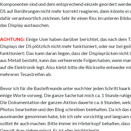
Komponenten sind und dem entsprechend einzeln geordert werden 
DS auf Berührungen nicht mehr korrekt reagieren, dann könnte ei
dafür verantwortlich zeichnen. Sehr ihr einen Riss im unteren Bildsc
das Display austauschen.
ACHTUNG:
Einige User haben darüber berichtet, das nach dem T
Displays der DS plötzlich nicht mehr funktioniert, oder nur bei g
funktioniert: Das kann daran liegen, dass der Displayrücken nicht is
aus Metall besteht, kann das verheerende Folgen haben, wenn man
auf die Elektronik legt. Also klebt bitte die Rückseite entweder m
mehreren Tesastreifen ab.
Bevor ich für die Bastelfreunde unter euch hier jeden Schritt haarkle
einige Worte vorweg. Die ganze Sache hat mich ca. 1 Stunde ruhig
Die Dokumentation der ganzen Aktion dauerte ca. 6 Stunden, wel
Photos bearbeiten und den Blog schreiben beinhalten. Da ich das 
auseinander genommen habe, bin ich sehr vorsichtig und langsam
solltet ihr auch machen. Bitte immer im Hinterkopf behalten, dass 
Gewalt dran ziehen müsst. Es ist alles leichtgängig.