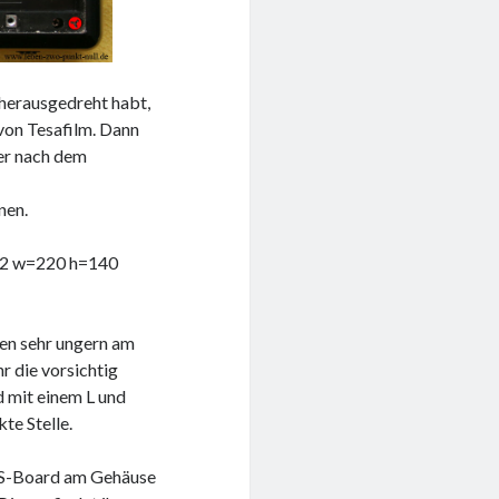
 herausgedreht habt,
 von Tesafilm. Dann
 er nach dem
nen.
=62 w=220 h=140
ben sehr ungern am
r die vorsichtig
nd mit einem L und
te Stelle.
 DS-Board am Gehäuse