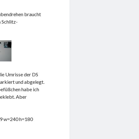
aubendrehen braucht
 Schlitz-
die Umrisse der DS
markiert und abgelegt.
ebefüßchen habe ich
geklebt. Aber
=59 w=240 h=180