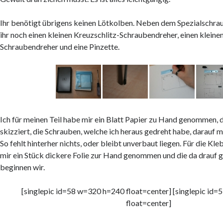
Ihr benötigt übrigens keinen Lötkolben. Neben dem Spezialschr
ihr noch einen kleinen Kreuzschlitz-Schraubendreher, einen kleinen
Schraubendreher und eine Pinzette.
Ich für meinen Teil habe mir ein Blatt Papier zu Hand genommen, 
skizziert, die Schrauben, welche ich heraus gedreht habe, darauf 
So fehlt hinterher nichts, oder bleibt unverbaut liegen. Für die Kl
mir ein Stück dickere Folie zur Hand genommen und die da drauf 
beginnen wir.
[singlepic id=58 w=320 h=240 float=center] [singlepic id
float=center]