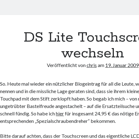
DS Lite Touchsc
wechseln
Veröffentlicht von
chris
am
19. Januar 2009
So. Heute mal wieder ein nützlicher Blogeintrag für all die Leute, w
nennen und in die missliche Lage geraten sind, dass sie ihrem klei
Touchpad mit dem Stift zerklopft haben. So begab ich mich – vo
ungetrübter Bastelfreude angestachelt – auf die Ersatzteilsuche 
schnell fündig. So habe ich
hier
für insgesamt 24,95 € das nötige Er
entsprechenden „Spezialschraubendreher“ bekommen.
Bitte darauf achten, dass der Touchscreen und das eigentliche LC