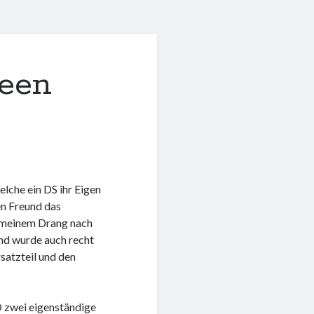
reen
elche ein DS ihr Eigen
nen Freund das
n meinem Drang nach
und wurde auch recht
satzteil und den
D zwei eigenständige