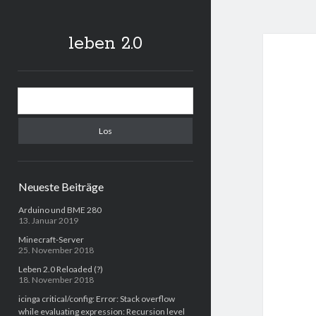
leben 2.0
Sidebar
Suchen
Neueste Beiträge
Arduino und BME 280
13. Januar 2019
Minecraft-Server
25. November 2018
Leben 2.0 Reloaded (?)
18. November 2018
icinga critical/config: Error: Stack overflow
while evaluating expression: Recursion level