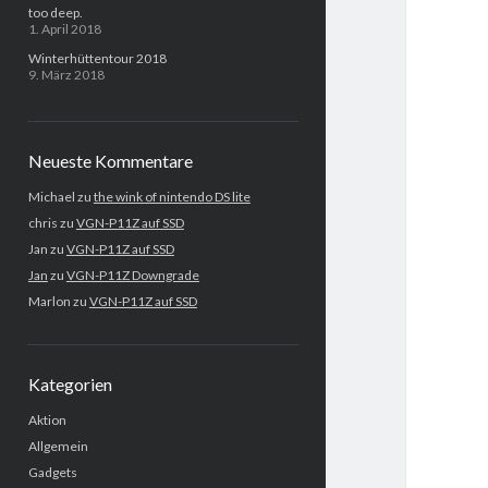
too deep.
1. April 2018
Winterhüttentour 2018
9. März 2018
Neueste Kommentare
Michael
zu
the wink of nintendo DS lite
chris
zu
VGN-P11Z auf SSD
Jan
zu
VGN-P11Z auf SSD
Jan
zu
VGN-P11Z Downgrade
Marlon
zu
VGN-P11Z auf SSD
Kategorien
Aktion
Allgemein
Gadgets