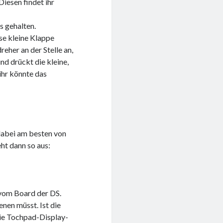
iesen findet ihr
s gehalten.
ese kleine Klappe
eher an der Stelle an,
nd drückt die kleine,
ihr könnte das
dabei am besten von
ht dann so aus:
 vom Board der DS.
nen müsst. Ist die
ie Tochpad-Display-