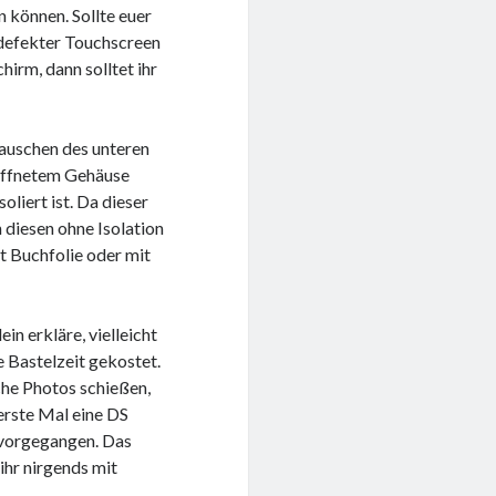
können. Sollte euer
 defekter Touchscreen
hirm, dann solltet ihr
auschen des unteren
eöffnetem Gehäuse
oliert ist. Da dieser
 diesen ohne Isolation
it Buchfolie oder mit
in erkläre, vielleicht
e Bastelzeit gekostet.
che Photos schießen,
erste Mal eine DS
 vorgegangen. Das
ihr nirgends mit