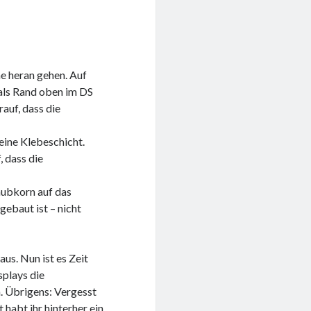
he heran gehen. Auf
als Rand oben im DS
auf, dass die
eine Klebeschicht.
, dass die
taubkorn auf das
ebaut ist – nicht
aus. Nun ist es Zeit
splays die
. Übrigens: Vergesst
habt ihr hinterher ein