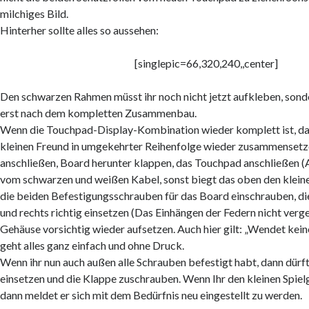
milchiges Bild.
Hinterher sollte alles so aussehen:
[singlepic=66,320,240,,center]
Den schwarzen Rahmen müsst ihr noch nicht jetzt aufkleben, sonde
erst nach dem kompletten Zusammenbau.
Wenn die Touchpad-Display-Kombination wieder komplett ist, dan
kleinen Freund in umgekehrter Reihenfolge wieder zusammensetze
anschließen, Board herunter klappen, das Touchpad anschließen (
vom schwarzen und weißen Kabel, sonst biegt das oben den kleine
die beiden Befestigungsschrauben für das Board einschrauben, di
und rechts richtig einsetzen (Das Einhängen der Federn nicht verg
Gehäuse vorsichtig wieder aufsetzen. Auch hier gilt: „Wendet kei
geht alles ganz einfach und ohne Druck.
Wenn ihr nun auch außen alle Schrauben befestigt habt, dann dürf
einsetzen und die Klappe zuschrauben. Wenn Ihr den kleinen Spielg
dann meldet er sich mit dem Bedürfnis neu eingestellt zu werden.