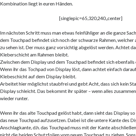
Kombination liegt in euren Händen.
[singlepic=65,320,240,,center]
Im nächsten Schritt muss man etwas feinfühliger an die ganze Sac
dem Touchpad befindet sich noch der schwarze Rahmen, welcher 
zu sehen ist. Der muss ganz vorsichtig abgelöst werden. Achtet dar
Kleberschicht am Rahmen bleibt.
Zwischen dem Display und dem Touchpad befindet sich ebenfalls 
Wenn ihr das Tochpad von Display löst, dann achtet einfach darauf
Klebeschicht auf dem Display bleibt.
Arbeitet hier möglichst staubfrei und gebt Acht, dass sich kein S
Display schleicht. Das bekommt ihr später – wenn alles zusammeng
wieder runter.
Wenn ihr das alte Touchpad gelöst habt, dann sieht das Display so 
das neue Touchpad aufzusetzen. Dabei ist die untere Kante des Di
Anschlagkante, d.h. das Touchpad muss mit der Kante abschließen
nicht die beiden Schutzfolien vom neuen Touchpad zu ziehen. Sonst 