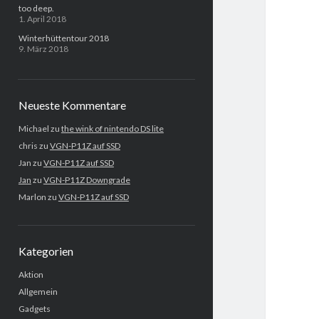
too deep.
1. April 2018
Winterhüttentour 2018
9. März 2018
Neueste Kommentare
Michael
zu
the wink of nintendo DS lite
chris
zu
VGN-P11Z auf SSD
Jan
zu
VGN-P11Z auf SSD
Jan
zu
VGN-P11Z Downgrade
Marlon
zu
VGN-P11Z auf SSD
Kategorien
Aktion
Allgemein
Gadgets