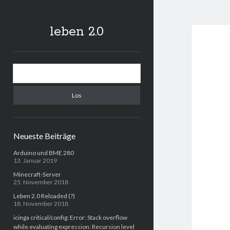
leben 2.0
Sidebar
Suchen
Neueste Beiträge
Arduino und BME 280
13. Januar 2019
Minecraft-Server
25. November 2018
Leben 2.0 Reloaded (?)
18. November 2018
icinga critical/config: Error: Stack overflow
while evaluating expression: Recursion level