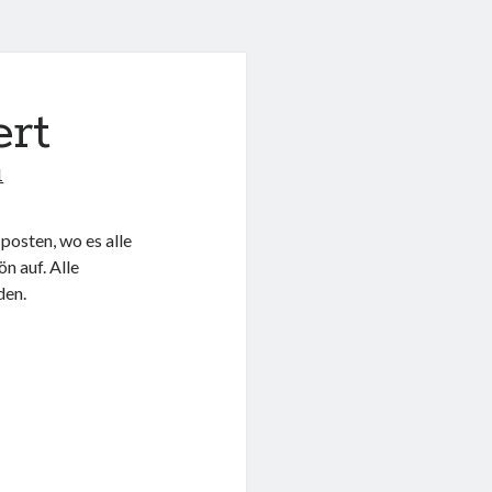
rt
1
 posten, wo es alle
n auf. Alle
den.