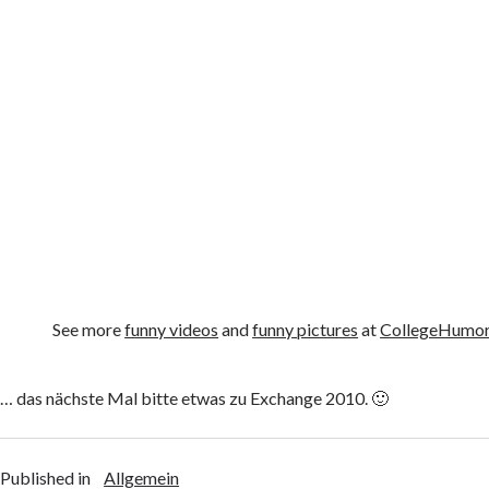
See more
funny videos
and
funny pictures
at
CollegeHumo
… das nächste Mal bitte etwas zu Exchange 2010. 🙂
Published in
Allgemein