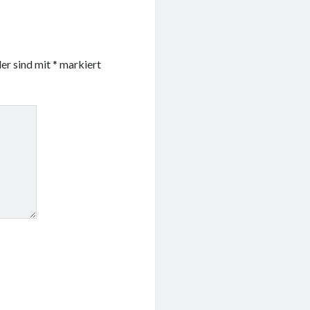
der sind mit
*
markiert