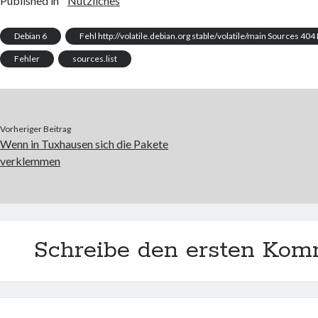
Published in
Nützliches
Debian 6
Fehl http://volatile.debian.org stable/volatile/main Sources 40
Fehler
sources.list
Vorheriger Beitrag
Wenn in Tuxhausen sich die Pakete
verklemmen
Schreibe den ersten Kom