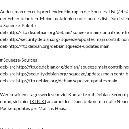
Ändert man den entsprechenden Eintrag in der Sources-List (/etc/ap
der Fehler behoben. Meine funktionierende sources.list-Datei sieht
# Squeeze-Pakete
deb http://ftp.de.debian.org/debian/ squeeze main contrib non-fr
deb http://security.debian.org/ squeeze/updates main contrib non
deb http://ftp.debian.org/debian squeeze-updates main
# Squeeze-Sources
deb-src http://ftp.de.debian.org/debian/ squeeze main contrib no
deb-src http://security.debian.org/ squeeze/updates main contrib
deb-src http://ftp.debian.org/debian squeeze-updates main
Wer in seinem Tageswerk sehr viel Kontakte mit Debian-Servern pf
daran, sich hier [
KLICK
] anzumelden. Dann bekommt er alle Neuer
Packetupdates per Mail ins Haus.