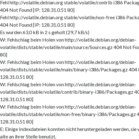
Fehl http://volatile.debian.org stable/volatile/contrib i386 Packa
404 Not Found [IP: 128.31.0.51 80]
Fehl http://volatile.debian.org stable/volatile/non-free i386 Pack
404 Not Found [IP: 128.31.0.51 80]
Es wurden 63,0 kB in 2 s geholt (29,7 kB/s)
W: Fehlschlag beim Holen von http://volatile.debian.org/debian-
volatile/dists/stable/volatile/main/source/Sources.gz 404 Not Fo
80]
W: Fehlschlag beim Holen von http://volatile.debian.org/debian-
volatile/dists/stable/volatile/main/binary-i386/Packages.gz 404 
128.31.0.51 80]
W: Fehlschlag beim Holen von http://volatile.debian.org/debian-
volatile/dists/stable/volatile/contrib/binary-i386/Packages.gz 4
128.31.0.51 80]
W: Fehlschlag beim Holen von http://volatile.debian.org/debian-
volatile/dists/stable/volatile/non-free/binary-i386/Packages.gz 
128.31.0.51 80]
E: Einige Indexdateien konnten nicht heruntergeladen werden, sie 
alte an ihrer Stelle benutzt.