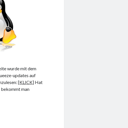
Seite wurde mit dem
queeze-updates auf
hzulesen: [
KLICK
] Hat
ann bekommt man
s