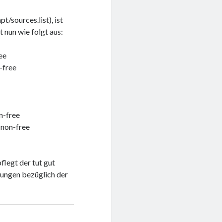
t/sources.list), ist
 nun wie folgt aus:
ee
-free
n-free
 non-free
legt der tut gut
ungen bezüglich der