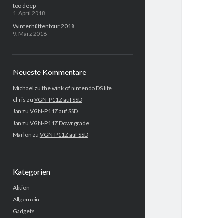
too deep.
1. April 2018
Winterhüttentour 2018
9. März 2018
Neueste Kommentare
Michael
zu
the wink of nintendo DS lite
chris
zu
VGN-P11Z auf SSD
Jan
zu
VGN-P11Z auf SSD
Jan
zu
VGN-P11Z Downgrade
Marlon
zu
VGN-P11Z auf SSD
Kategorien
Aktion
Allgemein
Gadgets