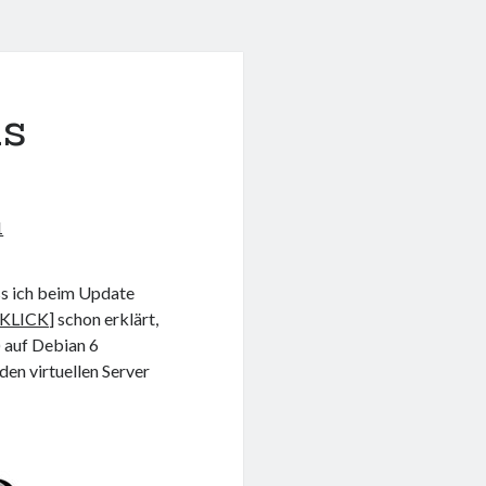
us
1
ass ich beim Update
KLICK
] schon erklärt,
) auf Debian 6
den virtuellen Server