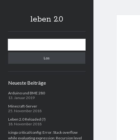
leben 2.0
Sidebar
Suchen
Neueste Beiträge
Arduino und BME 280
13. Januar 2019
Minecraft-Server
25. November 2018
Leben 2.0 Reloaded (?)
18. November 2018
icinga critical/config: Error: Stack overflow
while evaluating expression: Recursion level