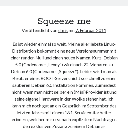
Pakete
Web 2.0
verklemmen
Youtube
Squeeze me
Veröffentlicht von
chris
am
7. Februar 2011
Seiten
Es ist wieder einmal so weit. Meine allerliebste Linux-
Running
Distribution bekommt eine neue Versionsnummer mit
Impressum / Datenschutz
einer runden Null und einen neuen Namen. Kurz: Debian
5.0 (Codename: „Lenny“) wird nach 22 Monaten zu
Debian 6.0 (Codename: „Squeeze“). Leider wird man als
RSS Feed
Besitzer eines ROOT-Servers nicht so schnell zu einer
Arduino und BME 280
sauberen Debian 6.0 Installation kommen. Zumindest
nicht, wenn man nicht selber ein (Mini)Provider ist und
seine eigene Hardware in der Wolke stehen hat. Ich
kann mich noch gut an ein Gespräch im September des
letzten Jahres mit einem 1&1-Servicemitarbeiter
erinnern, welcher mir erst nach explizitem Nachfragen
den exklusiven Zugang zu einem Debian 5-