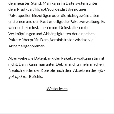
dem neusten Stand. Man kann im Dateisystem unter
9. März 2018
dem Pfad /var/lib/apt/sources.list die nötigen
Paketquellen hinzufügen oder die nicht gewünschten
entfernen und den Rest erledigt die Paketverwaltung. Es
Neueste Kommentare
werden beim Installieren und Deinstallieren die
Michael
zu
the wink of nintendo DS lite
Verknüpfungen und Abhängigkeiten der einzelnen
chris
zu
VGN-P11Z auf SSD
Pakete überprüft. Dem Administrator wird so viel
Jan
zu
VGN-P11Z auf SSD
Arbeit abgenommen.
Jan
zu
VGN-P11Z Downgrade
Marlon
zu
VGN-P11Z auf SSD
Aber wehe die Datenbank der Paketverwaltung stimmt
nicht. Dann kann man unter Debian nichts mehr machen.
Neulich an der der Konsole nach dem Absetzen des
apt-
Kategorien
get update
-Befehls:
Aktion
Wenn
Weiterlesen
Allgemein
in
Gadgets
Tuxhausen
Mikrocontroller
sich
Nützliches
die
Raspberry