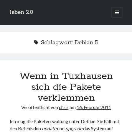
leben 2.0
Hauptm
öffnen
Sidebar
Suchen
Schlagwort:
Debian 5
Neueste Beiträge
Wenn in Tuxhausen
Arduino und BME 280
13. Januar 2019
sich die Pakete
Minecraft-Server
25. November 2018
verklemmen
Leben 2.0 Reloaded (?)
18. November 2018
Veröffentlicht von
chris
am
16. Februar 2011
icinga critical/config: Error: Stack overflow while evaluating expression:
Recursion level too deep.
Ich mag die Paketverwaltung unter Debian. Sie hält mit
1. April 2018
den Befehlsduo
update
und
upgrade
das System auf
Winterhüttentour 2018