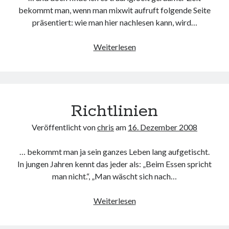
bekommt man, wenn man mixwit aufruft folgende Seite
präsentiert: wie man hier nachlesen kann, wird…
(Nur)
Weiterlesen
ein
weiterer,
kleiner
Tot(?)
Richtlinien
Veröffentlicht von
chris
am
16. Dezember 2008
… bekommt man ja sein ganzes Leben lang aufgetischt.
In jungen Jahren kennt das jeder als: „Beim Essen spricht
man nicht.“, „Man wäscht sich nach…
Richtlinien
Weiterlesen