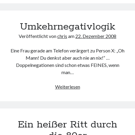
9. März 2018
Umkehrnegativlogik
Neueste Kommentare
Veröffentlicht von
chris
am
22. Dezember 2008
Michael
zu
the wink of nintendo DS lite
chris
zu
VGN-P11Z auf SSD
Eine Frau gerade am Telefon verärgert zu Person X: „Oh
Jan
zu
VGN-P11Z auf SSD
Mann! Du denkst aber auch nie an nix!“ …
Jan
zu
VGN-P11Z Downgrade
Doppelnegationen sind schon etwas FEINES, wenn
Marlon
zu
VGN-P11Z auf SSD
man…
Umkehrnegativlogik
Weiterlesen
Kategorien
Aktion
Allgemein
Gadgets
Mikrocontroller
Ein heißer Ritt durch
Nützliches
Raspberry