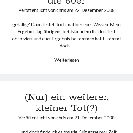
die 80er
Web 2.0
Veröffentlicht von
chris
am
22. Dezember 2008
Youtube
gefällig? Dann testet doch mal hier euer Wissen. Mein
Ergebnis lag übrigens bei: Nachdem Ihr den Test
Seiten
absolviert und euer Ergebnis bekommen habt, kommt
doch…
Running
Impressum / Datenschutz
Ein
Weiterlesen
heißer
Ritt
RSS Feed
durch
Arduino und BME 280
die
(Nur) ein weiterer,
80er
kleiner Tot(?)
Veröffentlicht von
chris
am
21. Dezember 2008
… und doch finde ich es traurig. Seit geraumer Zeit