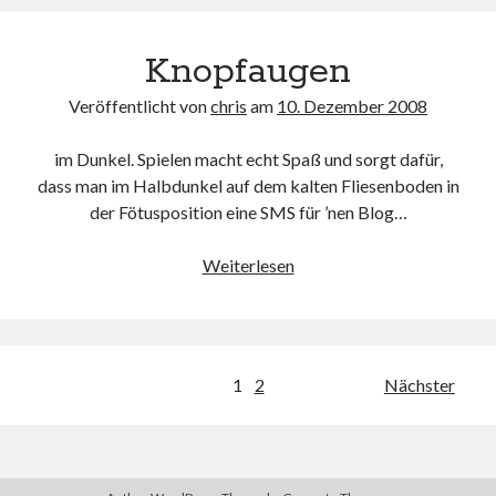
Knopfaugen
Veröffentlicht von
chris
am
10. Dezember 2008
im Dunkel. Spielen macht echt Spaß und sorgt dafür,
dass man im Halbdunkel auf dem kalten Fliesenboden in
der Fötusposition eine SMS für ’nen Blog…
Knopfaugen
Weiterlesen
Seitennummerierung
1
2
Nächster
der
Beiträge