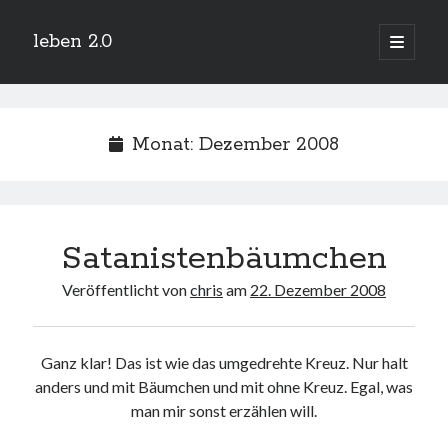
leben 2.0
Hauptm
öffnen
Sidebar
Suchen
Monat:
Dezember 2008
Neueste Beiträge
Satanistenbäumchen
Arduino und BME 280
13. Januar 2019
Veröffentlicht von
chris
am
22. Dezember 2008
Minecraft-Server
25. November 2018
Leben 2.0 Reloaded (?)
18. November 2018
Ganz klar! Das ist wie das umgedrehte Kreuz. Nur halt
icinga critical/config: Error: Stack overflow while evaluating expression:
anders und mit Bäumchen und mit ohne Kreuz. Egal, was
Recursion level too deep.
man mir sonst erzählen will.
1. April 2018
Winterhüttentour 2018