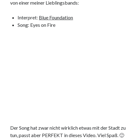
von einer meiner Lieblingsbands:
9. März 2018
Interpret:
Blue Foundation
Song: Eyes on Fire
Neueste Kommentare
Michael
zu
the wink of nintendo DS lite
chris
zu
VGN-P11Z auf SSD
Jan
zu
VGN-P11Z auf SSD
Jan
zu
VGN-P11Z Downgrade
Marlon
zu
VGN-P11Z auf SSD
Kategorien
Aktion
Allgemein
Gadgets
Mikrocontroller
Der Song hat zwar nicht wirklich etwas mit der Stadt zu
Nützliches
tun, passt aber PERFEKT in dieses Video. Viel Spaß. 🙂
Raspberry