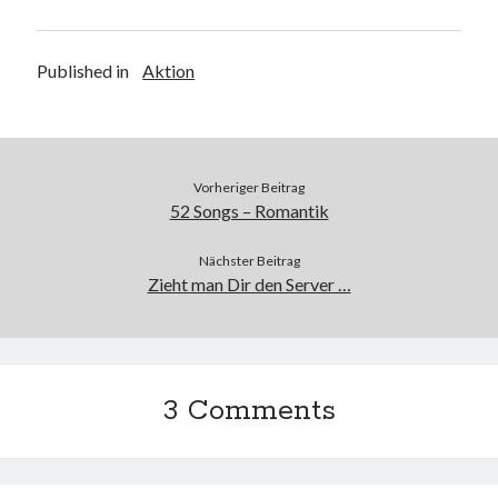
Web 2.0
Youtube
Published in
Aktion
Seiten
Running
Vorheriger Beitrag
Impressum / Datenschutz
52 Songs – Romantik
Nächster Beitrag
Zieht man Dir den Server …
RSS Feed
Arduino und BME 280
3 Comments