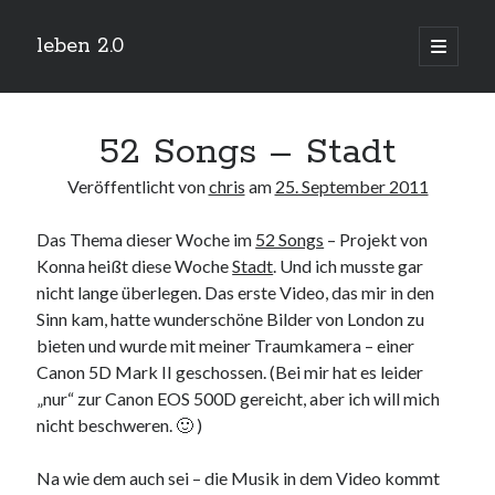
leben 2.0
Hauptm
öffnen
Sidebar
Suchen
52 Songs – Stadt
Veröffentlicht von
chris
am
25. September 2011
Das Thema dieser Woche im
52 Songs
– Projekt von
Neueste Beiträge
Konna heißt diese Woche
Stadt
. Und ich musste gar
Arduino und BME 280
nicht lange überlegen. Das erste Video, das mir in den
13. Januar 2019
Sinn kam, hatte wunderschöne Bilder von London zu
Minecraft-Server
bieten und wurde mit meiner Traumkamera – einer
25. November 2018
Canon 5D Mark II geschossen. (Bei mir hat es leider
Leben 2.0 Reloaded (?)
18. November 2018
„nur“ zur Canon EOS 500D gereicht, aber ich will mich
nicht beschweren. 🙂 )
icinga critical/config: Error: Stack overflow while evaluating expression:
Recursion level too deep.
1. April 2018
Na wie dem auch sei – die Musik in dem Video kommt
Winterhüttentour 2018