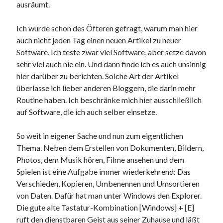
ausräumt.
9. März 2018
Ich wurde schon des Öfteren gefragt, warum man hier
auch nicht jeden Tag einen neuen Artikel zu neuer
Neueste Kommentare
Software. Ich teste zwar viel Software, aber setze davon
Michael
zu
the wink of nintendo DS lite
sehr viel auch nie ein. Und dann finde ich es auch unsinnig
chris
zu
VGN-P11Z auf SSD
hier darüber zu berichten. Solche Art der Artikel
Jan
zu
VGN-P11Z auf SSD
überlasse ich lieber anderen Bloggern, die darin mehr
Jan
zu
VGN-P11Z Downgrade
Routine haben. Ich beschränke mich hier ausschließlich
Marlon
zu
VGN-P11Z auf SSD
auf Software, die ich auch selber einsetze.
So weit in eigener Sache und nun zum eigentlichen
Kategorien
Thema. Neben dem Erstellen von Dokumenten, Bildern,
Photos, dem Musik hören, Filme ansehen und dem
Aktion
Spielen ist eine Aufgabe immer wiederkehrend: Das
Allgemein
Verschieden, Kopieren, Umbenennen und Umsortieren
Gadgets
von Daten.
Dafür hat man unter Windows den Explorer.
Mikrocontroller
Die gute alte Tastatur-Kombination [Windows] + [E]
Nützliches
ruft den dienstbaren Geist aus seiner Zuhause und läßt
Raspberry