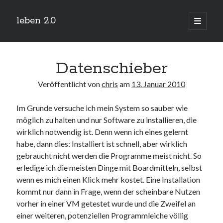
leben 2.0
Hauptm
öffnen
Sidebar
Suchen
Datenschieber
Veröffentlicht von
chris
am
13. Januar 2010
Im Grunde versuche ich mein System so sauber wie
Neueste Beiträge
möglich zu halten und nur Software zu installieren, die
Arduino und BME 280
wirklich notwendig ist. Denn wenn ich eines gelernt
13. Januar 2019
habe, dann dies: Installiert ist schnell, aber wirklich
Minecraft-Server
gebraucht nicht werden die Programme meist nicht. So
25. November 2018
erledige ich die meisten Dinge mit Boardmitteln, selbst
Leben 2.0 Reloaded (?)
18. November 2018
wenn es mich einen Klick mehr kostet. Eine Installation
kommt nur dann in Frage, wenn der scheinbare Nutzen
icinga critical/config: Error: Stack overflow while evaluating expression:
Recursion level too deep.
vorher in einer VM getestet wurde und die Zweifel an
1. April 2018
einer weiteren, potenziellen Programmleiche völlig
Winterhüttentour 2018