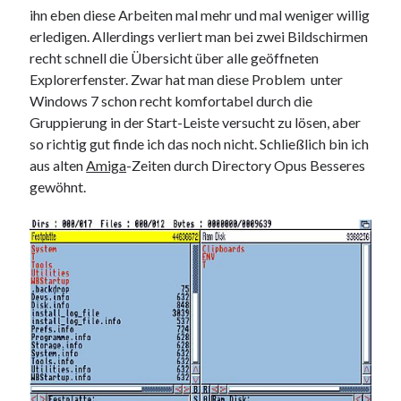
ihn eben diese Arbeiten mal mehr und mal weniger willig
Web 2.0
erledigen. Allerdings verliert man bei zwei Bildschirmen
Youtube
recht schnell die Übersicht über alle geöffneten
Explorerfenster. Zwar hat man diese Problem unter
Windows 7 schon recht komfortabel durch die
Seiten
Gruppierung in der Start-Leiste versucht zu lösen, aber
Running
so richtig gut finde ich das noch nicht. Schließlich bin ich
Impressum / Datenschutz
aus alten
Amiga
-Zeiten durch Directory Opus Besseres
gewöhnt.
RSS Feed
Arduino und BME 280